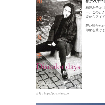
相沢友子の
相沢友子は19
ー。このとき
姿からアイ
若い頃から
印象を受け
出典：
https://pbs.twimg.com