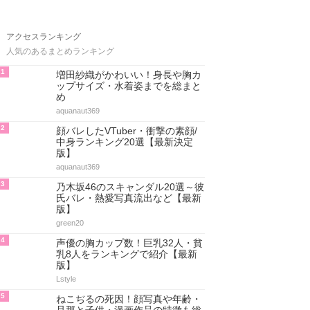
アクセスランキング
人気のあるまとめランキング
1
増田紗織がかわいい！身長や胸カ
ップサイズ・水着姿までを総まと
め
aquanaut369
2
顔バレしたVTuber・衝撃の素顔/
中身ランキング20選【最新決定
版】
aquanaut369
3
乃木坂46のスキャンダル20選～彼
氏バレ・熱愛写真流出など【最新
版】
green20
4
声優の胸カップ数！巨乳32人・貧
乳8人をランキングで紹介【最新
版】
Lstyle
5
ねこぢるの死因！顔写真や年齢・