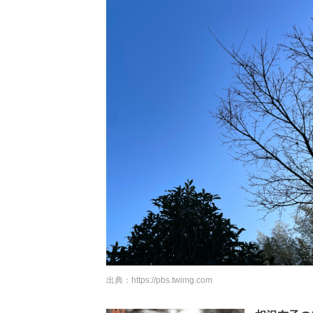
出典：
https://pbs.twimg.com