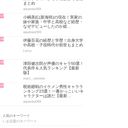
まとめ
aquanaut369
17
小嶋美紅(新海咲)の現在！実家の
妹や家族・中学と高校など経歴・
なぜデビューしたのか総…
aquanaut369
18
伊藤百花の経歴と学歴！出身大学
や高校・子役時代や前世もまとめ
Luccy
19
津田健次郎が声優のキャラ50選！
代表作＆人気ランキング【最新
版】
maru._.wanwan
20
呪術廻戦のイケメン男性キャララ
ンキング23選！一番かっこいいキ
ャラクターは誰だ【最新…
aquanaut369
人気のキーワード
いま話題のキーワード