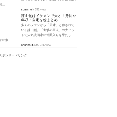
発…
sumichel
/ 851 view
諫山創はイケメンで天才！身長や
年収・自宅を総まとめ
多くのファンから「天才」と称されて
いる諫山創。「進撃の巨人」の大ヒッ
トで人気漫画家の仲間入りを果たし、
その素…
aquanaut369
/ 786 view
スポンサードリンク