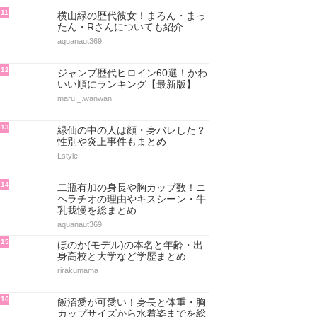
11
横山緑の歴代彼女！まろん・まっ
たん・Rさんについても紹介
aquanaut369
12
ジャンプ歴代ヒロイン60選！かわ
いい順にランキング【最新版】
maru._.wanwan
13
緑仙の中の人は顔・身バレした？
性別や炎上事件もまとめ
Lstyle
14
二瓶有加の身長や胸カップ数！ニ
ヘラチオの理由やキスシーン・牛
乳我慢を総まとめ
aquanaut369
15
ほのか(モデル)の本名と年齢・出
身高校と大学など学歴まとめ
rirakumama
16
飯沼愛が可愛い！身長と体重・胸
カップサイズから水着姿までを総