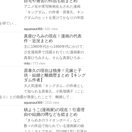
自宅や過去の作品も総まとめ
アニメ化や実写映画化もされた漫画
「キングダム」の作者・原泰久。キン
グダムのヒットを受けてかなりの年収
を得てい…
aquanaut369
/ 631 view
真柴ひろみの現在！漫画の代表
作・近況まとめ
主に1980年代から1990年代にかけて、
少女漫画界で活躍されていた漫画家の
真柴ひろみさん。そんな真柴ひろみ…
ririto
/ 773 view
原泰久の現在は独身！元嫁と子
供・結婚と離婚歴まとめ【キング
ダム作者】
大人気漫画「キングダム」の作者とし
て知られる原泰久。小島瑠璃子（こじ
るり）との熱愛が発覚したことで、離婚して…
aquanaut369
/ 2115 view
槙ようこ(漫画家)の現在！引退理
由や結婚の噂などを総まとめ
『きらめきのライオンボーイ』など
数々の作品で知られている漫画家の槙
ようこさんですが、2019年7月に引退を