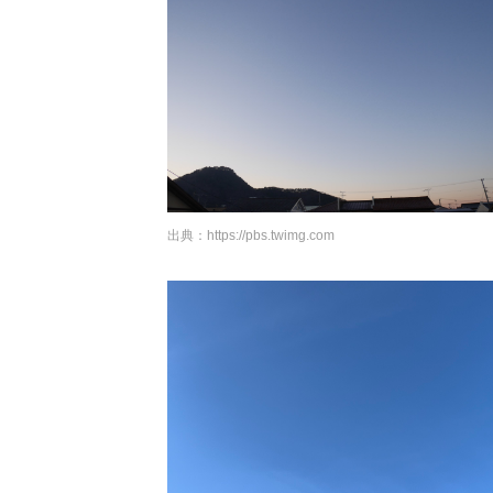
出典：
https://pbs.twimg.com