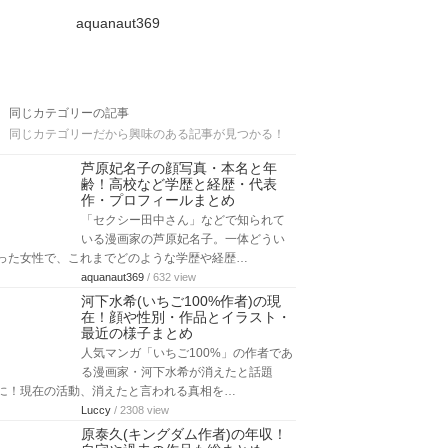
aquanaut369
同じカテゴリーの記事
同じカテゴリーだから興味のある記事が見つかる！
芦原妃名子の顔写真・本名と年
齢！高校など学歴と経歴・代表
作・プロフィールまとめ
「セクシー田中さん」などで知られて
いる漫画家の芦原妃名子。一体どうい
った女性で、これまでどのような学歴や経歴…
aquanaut369
/ 632 view
河下水希(いちご100%作者)の現
在！顔や性別・作品とイラスト・
最近の様子まとめ
人気マンガ「いちご100%」の作者であ
る漫画家・河下水希が消えたと話題
に！現在の活動、消えたと言われる真相を…
Luccy
/ 2308 view
原泰久(キングダム作者)の年収！