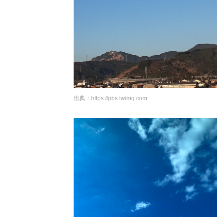
出典：
https://pbs.twimg.com