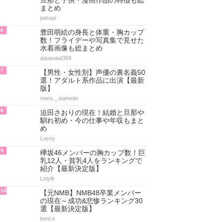
旦那と子供・漫画作品の特徴も総
まとめ
passpi
6
豊田萌絵の身長と体重・胸カップ
数！フライデーや写真集で見せた
水着画像も総まとめ
aquanaut369
7
【男性・女性別】声優の裏名義50
選！アダルト系作品に出演【最新
版】
maru._.wanwan
8
迫田さおりの現在！結婚と旦那や
馴れ初め・今の仕事や年収もまと
め
Luccy
9
欅坂46メンバーの胸カップ数！巨
乳12人・貧乳4人をランキングで
紹介【最新決定版】
Lstyle
10
【元NMB】NMB48卒業メンバー
の現在～成功&悲惨ランキング30
選【最新決定版】
kent.n