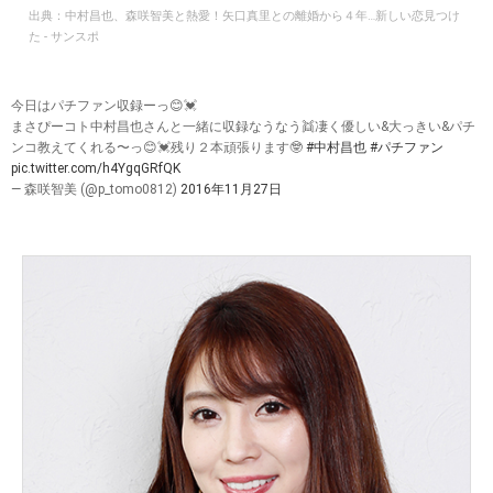
出典：
中村昌也、森咲智美と熱愛！矢口真里との離婚から４年…新しい恋見つけ
た - サンスポ
今日はパチファン収録ーっ😊💓
まさぴーコト中村昌也さんと一緒に収録なうなう👯凄く優しい&大っきい&パチ
ンコ教えてくれる〜っ😊💓残り２本頑張ります🤓
#中村昌也
#パチファン
pic.twitter.com/h4YgqGRfQK
— 森咲智美 (@p_tomo0812)
2016年11月27日