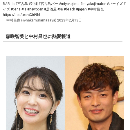
BAR...Is
#宮古島
#沖縄
#宮古島バー
#miyakojima
#miyakojimabar
#バーイズ
#
イズ
#baris
#is
#newopen
#居酒屋
#海
#beach
#japan
#中村昌也
https://t.co/tesnX369hf
— 中村昌也 (@nakamuramasaya)
2023年2月13日
森咲智美と中村昌也に熱愛報道