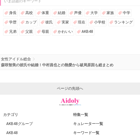
いま話題のキーワード
身長
高校
体重
結婚
声優
大学
家族
中学
学歴
カップ
彼氏
実家
現在
小学校
ランキング
兄弟
父親
母親
かわいい
AKB48
女性アイドル総合
森咲智美の彼氏や結婚！中村昌也との熱愛から破局原因も総まとめ
ページの先頭へ
カテゴリ
特集一覧
AKB48グループ
キュレーター一覧
AKB48
キーワード一覧