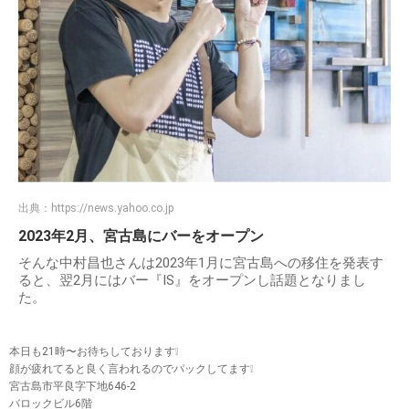
出典：
https://news.yahoo.co.jp
2023年2月、宮古島にバーをオープン
そんな中村昌也さんは2023年1月に宮古島への移住を発表す
ると、翌2月にはバー『IS』をオープンし話題となりまし
た。
本日も21時〜お待ちしております❕
顔が疲れてると良く言われるのでパックしてます❕
宮古島市平良字下地646-2
バロックビル6階