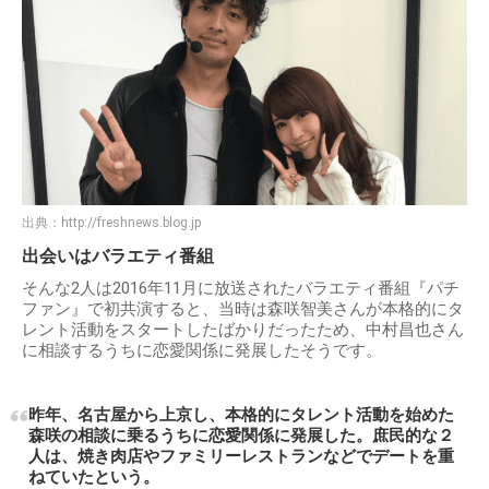
出典：
http://freshnews.blog.jp
出会いはバラエティ番組
そんな2人は2016年11月に放送されたバラエティ番組『パチ
ファン』で初共演すると、当時は森咲智美さんが本格的にタ
レント活動をスタートしたばかりだったため、中村昌也さん
に相談するうちに恋愛関係に発展したそうです。
昨年、名古屋から上京し、本格的にタレント活動を始めた
森咲の相談に乗るうちに恋愛関係に発展した。庶民的な２
人は、焼き肉店やファミリーレストランなどでデートを重
ねていたという。