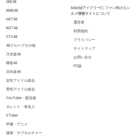
SKE48
Aidoly[アイドリー]｜ファン向けエン
NMB48
タメ情報サイトについて
HKT48
運営者
NGT48
利用規約
STU48
プライバシー
48グループその他
サイトマップ
乃木坂46
お問い合せ
欅坂46
PC版
日向坂46
女性アイドル総合
男性アイドル総合
YouTuber・配信者
タレント・有名人
VTuber
声優・アニメ
漫画・サブカルチャー