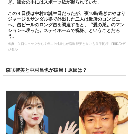
ぎ。彼女の手にはスポーツ紙が握られていた。
この４日後は中村の誕生日だったが、夜10時過ぎにやはり
ジャージ＆サンダル姿で外出した二人は近所のコンビニ
へ。缶ビールのロング缶を調達すると、〝愛の巣〟のマン
ションへ戻った。ステイホームで祝杯、ということだろ
う。
出典：
矢口ショックから７年…中村昌也が森咲智美と巣ごもり半同棲 | FRIDAYデ
ジタル
森咲智美と中村昌也が破局！原因は？