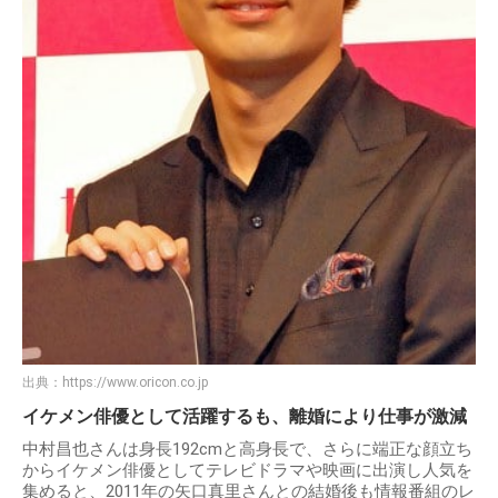
出典：
https://www.oricon.co.jp
イケメン俳優として活躍するも、離婚により仕事が激減
中村昌也さんは身長192cmと高身長で、さらに端正な顔立ち
からイケメン俳優としてテレビドラマや映画に出演し人気を
集めると、2011年の矢口真里さんとの結婚後も情報番組のレ