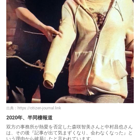
出典：
https://citizen-journal.link
2020年、半同棲報道
双方の事務所が熱愛を否定した森咲智美さんと中村昌也さん
は、その後『記事が出て気まずくなり、会わなくなった』と
いう理由から破局したと言われています。