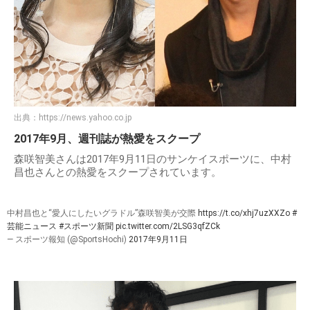
出典：
https://news.yahoo.co.jp
2017年9月、週刊誌が熱愛をスクープ
森咲智美さんは2017年9月11日のサンケイスポーツに、中村
昌也さんとの熱愛をスクープされています。
中村昌也と“愛人にしたいグラドル”森咲智美が交際
https://t.co/xhj7uzXXZo
#
芸能ニュース
#スポーツ新聞
pic.twitter.com/2LSG3qfZCk
— スポーツ報知 (@SportsHochi)
2017年9月11日