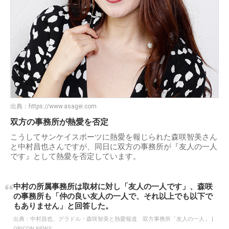
出典：
https://www.asagei.com
双方の事務所が熱愛を否定
こうしてサンケイスポーツに熱愛を報じられた森咲智美さん
と中村昌也さんですが、同日に双方の事務所が『友人の一人
です』として熱愛を否定しています。
中村の所属事務所は取材に対し「友人の一人です」、森咲
の事務所も「仲の良い友人の一人で、それ以上でも以下で
もありません」と回答した。
出典：
中村昌也、グラドル・森咲智美と熱愛報道 双方事務所「友人の一人」 |
ORICON NEWS