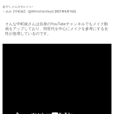
あやしゃんかわいいい
— みみ【中町綾】 (@Mimishandayo)
2021年6月16日
そんな中町綾さんは自身のYouTubeチャンネルでもメイク動
画をアップしており、同世代を中心にメイクを参考にする女
性が急増しているのです。