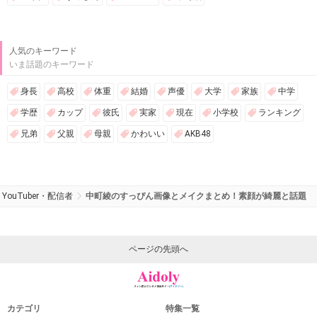
人気のキーワード
いま話題のキーワード
身長
高校
体重
結婚
声優
大学
家族
中学
学歴
カップ
彼氏
実家
現在
小学校
ランキング
兄弟
父親
母親
かわいい
AKB48
YouTuber・配信者
中町綾のすっぴん画像とメイクまとめ！素顔が綺麗と話題
ページの先頭へ
カテゴリ
特集一覧