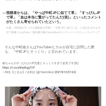
視聴者からは、「やっぱ中町JPに似てて草」「すっぴんJP
で草」「血は本当に繋がってたんだ(笑)」といったコメント
がたくさん寄せられていたという。
出典：
中町綾がすっぴん眼鏡姿を卒業！「中町JPに似ている」と言われるのも今
日で最後 | LogTube｜国内最大級のyoutuber(ユーチューバー)ニュースメディア
そんな中町綾さんはYouTuberヒカルが自宅に訪問した際
も、『中町JPとそっくり』と言われています。
綾ちゃんのすっぴんがJP兄貴とそっくりすぎて必見です(笑)
https://t.co/yWqrBqg7CP
— 時生【ときお】⚡左利き (@1bantokio)
2021年10月16日