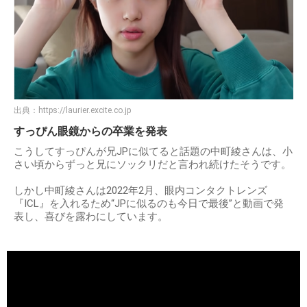
出典：
https://laurier.excite.co.jp
すっぴん眼鏡からの卒業を発表
こうしてすっぴんが兄JPに似てると話題の中町綾さんは、小
さい頃からずっと兄にソックリだと言われ続けたそうです。
しかし中町綾さんは2022年2月、眼内コンタクトレンズ
『ICL』を入れるため“JPに似るのも今日で最後”と動画で発
表し、喜びを露わにしています。