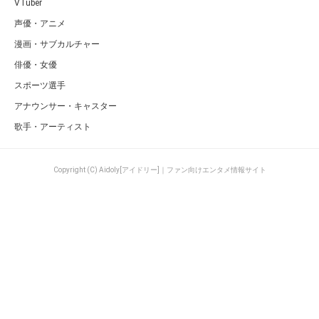
VTuber
声優・アニメ
漫画・サブカルチャー
俳優・女優
スポーツ選手
アナウンサー・キャスター
歌手・アーティスト
Copyright (C) Aidoly[アイドリー]｜ファン向けエンタメ情報サイト