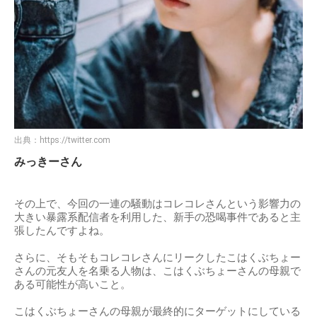
出典：
https://twitter.com
みっきーさん
その上で、今回の一連の騒動はコレコレさんという影響力の
大きい暴露系配信者を利用した、新手の恐喝事件であると主
張したんですよね。
さらに、そもそもコレコレさんにリークしたこはくぶちょー
さんの元友人を名乗る人物は、こはくぶちょーさんの母親で
ある可能性が高いこと。
こはくぶちょーさんの母親が最終的にターゲットにしている