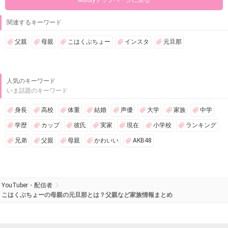
Aidolyトップページに戻る
関連するキーワード
父親
母親
こはくぶちょー
インスタ
元旦那
人気のキーワード
いま話題のキーワード
身長
高校
体重
結婚
声優
大学
家族
中学
学歴
カップ
彼氏
実家
現在
小学校
ランキング
兄弟
父親
母親
かわいい
AKB48
YouTuber・配信者
こはくぶちょーの母親の元旦那とは？父親など家族情報まとめ