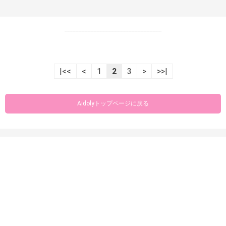
----------------------------------------------------------------
|<<
<
1
2
3
>
>>|
Aidolyトップページに戻る