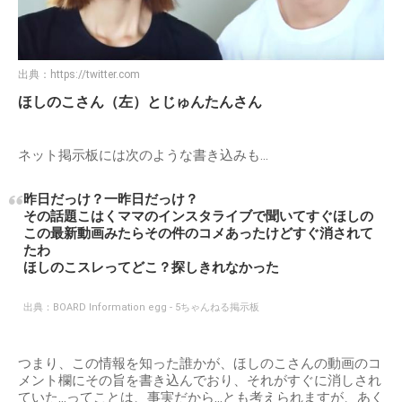
出典：
https://twitter.com
ほしのこさん（左）とじゅんたんさん
ネット掲示板には次のような書き込みも…
昨日だっけ？一昨日だっけ？
その話題こはくママのインスタライブで聞いてすぐほしの
この最新動画みたらその件のコメあったけどすぐ消されて
たわ
ほしのこスレってどこ？探しきれなかった
出典：
BOARD Information egg - 5ちゃんねる掲示板
つまり、この情報を知った誰かが、ほしのこさんの動画のコ
メント欄にその旨を書き込んでおり、それがすぐに消しされ
ていた…ってことは、事実だから…とも考えられますが、あく