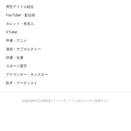
男性アイドル総合
YouTuber・配信者
タレント・有名人
VTuber
声優・アニメ
漫画・サブカルチャー
俳優・女優
スポーツ選手
アナウンサー・キャスター
歌手・アーティスト
Copyright (C) Aidoly[アイドリー]｜ファン向けエンタメ情報サイト