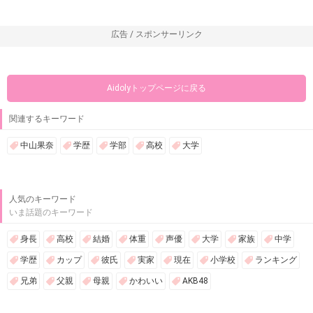
広告 / スポンサーリンク
Aidolyトップページに戻る
関連するキーワード
中山果奈
学歴
学部
高校
大学
人気のキーワード
いま話題のキーワード
身長
高校
結婚
体重
声優
大学
家族
中学
学歴
カップ
彼氏
実家
現在
小学校
ランキング
兄弟
父親
母親
かわいい
AKB48