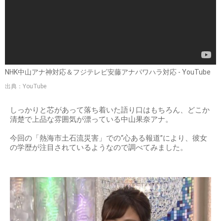
NHK中山アナ神対応＆フジテレビ安藤アナパワハラ対応 - YouTube
出典：YouTube
しっかりと芯があって落ち着いた語り口はもちろん、どこか
清楚で上品な雰囲気が漂っている中山果奈アナ。
今回の「熱海市土石流災害」での“心ある報道”により、彼女
の学歴が注目されているようなので調べてみました。