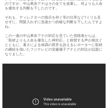
のですが、中山果奈アナはその全てを放棄し、何よりも人命
を優先する判断を下したのです。
それも、ディレクターの指示を仰ぐ等の仕草など1ミリも見
せずに、間髪入れずに迅速かつ的確な判断を下したんですよ
ね。
この一連の中山果奈アナの対応を見ていた視聴者からは、
「取材よりも人命を優先した神対応」と称賛する声が相次ぐ
とともに、暑さによる体調の異常を訴えるレポーターに取材
の継続を強いたフジテレビの安藤優子アナとの対比が話題に
なりました。