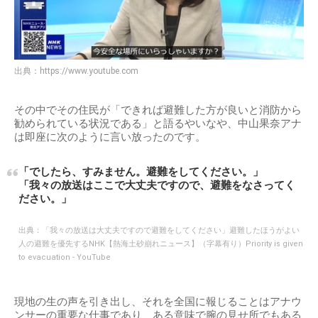
出典：
https://www.youtube.com
その中でその住民が「できれば避難した方が良いと消防から
勧められている状況である」と語るやいなや、中山果奈アナ
は即座に次のように言い放ったのです。
「でしたら、すみません。避難をしてください。」
「我々の放送はここで大丈夫ですので、避難をなさってく
ださい。」
出典：
「我々の放送は大丈夫ですので避難をしてください」避難したほうがよい
人の避難を優先するNHK【熱海土砂崩れニュース】（字幕有り）Priority is given
to evacuation - YouTube
現地の生の声を引き出し、それを全国に報じることはアナウ
ンサーの重要な仕事であり、ある意味で腕の見せ所でもある