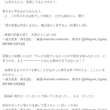
「お兄さんたち、店探してるんですか？」
客引きに声をかけられたなう。
…と、この手のネタは投下して消化だ、と打ち始めたら、隣で、
「君の芸風は否定しません。俺は温かく見守るよ…(生暖かい目)」
…家族の応援を得て、元気ひゃくばいorz
— 緒方恵美「再生(仮)」「劇薬-dramatic medicine-」発売中 (@Megumi_Ogata)
2015年12月12日
芸能人と結婚した人が「テレビを観ていなかったので彼女を知らなかった」と
言うのを、ええーーーーーーとみんな責めすぎではないか！？
…結婚するまでエヴァを観たことがなかった相方を持つ中の人も、ここにいる
のだから。。←
— 緒方恵美「再生(仮)」「劇薬-dramatic medicine-」発売中 (@Megumi_Ogata)
2013年12月28日
【結論】相方が、ピンセットで抜いてくれました。。ええ、ピシリと。
自分のダンナに顎ヒゲを抜いて貰うヨメ（一応）ってorz