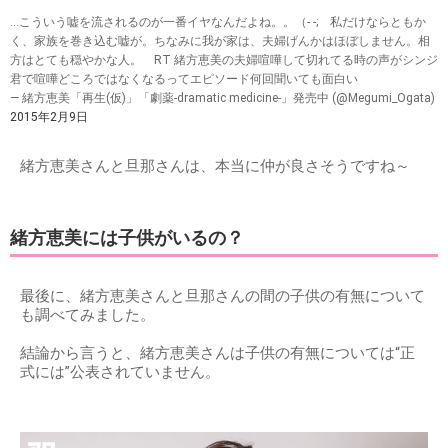
…こういう嘘を流されるのが一番イヤなんだよね。。（- -; 私だけならともか
く、家族を巻き込む嘘が。ちなみに我が家は、夫婦げんかはほぼしません。相
方はとても穏やかな人。 RT 緒方恵美の夫婦喧嘩して切れてる時の声がシンジ
君で喧嘩どころではなくなるってエピソード何回聞いても面白い
— 緒方恵美「再生(仮)」「劇薬-dramatic medicine-」発売中 (@Megumi_Ogata)
2015年2月9日
緒方恵美さんと旦那さんは、本当に仲が良さそうですね～
緒方恵美には子供がいるの？
最後に、緒方恵美さんと旦那さんの間の子供の有無について
も調べてみました。
結論から言うと、緒方恵美さんは子供の有無については“正
式には”公表されていません。