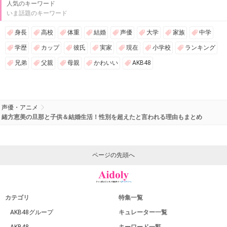
人気のキーワード
いま話題のキーワード
身長
高校
体重
結婚
声優
大学
家族
中学
学歴
カップ
彼氏
実家
現在
小学校
ランキング
兄弟
父親
母親
かわいい
AKB48
声優・アニメ
緒方恵美の旦那と子供＆結婚生活！性別を超えたと言われる理由もまとめ
ページの先頭へ
カテゴリ
特集一覧
AKB48グループ
キュレーター一覧
AKB48
キーワード一覧