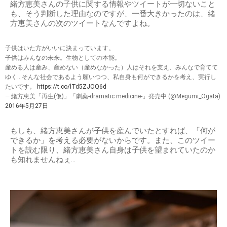
緒方恵美さんの子供に関する情報やツイートが一切ないこと
も、そう判断した理由なのですが、一番大きかったのは、緒
方恵美さんの次のツイートなんですよね。
子供はいた方がいいに決まっています。
子供はみんなの未来。生物としての本能。
産める人は産み、産めない（産めなかった）人はそれを支え、みんなで育てて
ゆく…そんな社会であるよう願いつつ、私自身も何ができるかを考え、実行し
たいです。
https://t.co/lTd5ZJOQ6d
— 緒方恵美「再生(仮)」「劇薬-dramatic medicine-」発売中 (@Megumi_Ogata)
2016年5月27日
もしも、緒方恵美さんが子供を産んでいたとすれば、「何が
できるか」を考える必要がないからです。また、このツイー
トを読む限り、緒方恵美さん自身は子供を望まれていたのか
も知れませんねぇ…