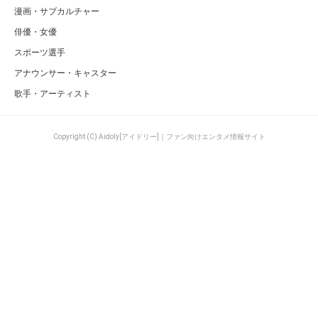
漫画・サブカルチャー
俳優・女優
スポーツ選手
アナウンサー・キャスター
歌手・アーティスト
Copyright (C) Aidoly[アイドリー]｜ファン向けエンタメ情報サイト