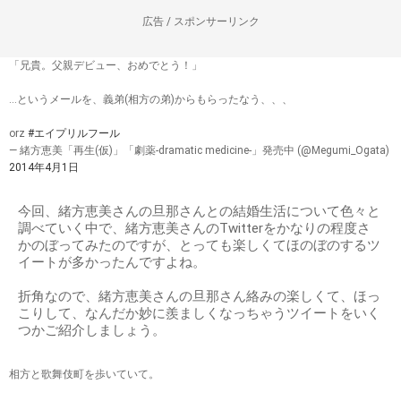
広告 / スポンサーリンク
「兄貴。父親デビュー、おめでとう！」
…というメールを、義弟(相方の弟)からもらったなう、、、
orz
#エイプリルフール
— 緒方恵美「再生(仮)」「劇薬-dramatic medicine-」発売中 (@Megumi_Ogata)
2014年4月1日
今回、緒方恵美さんの旦那さんとの結婚生活について色々と
調べていく中で、緒方恵美さんのTwitterをかなりの程度さ
かのぼってみたのですが、とっても楽しくてほのぼのするツ
イートが多かったんですよね。
折角なので、緒方恵美さんの旦那さん絡みの楽しくて、ほっ
こりして、なんだか妙に羨ましくなっちゃうツイートをいく
つかご紹介しましょう。
相方と歌舞伎町を歩いていて。