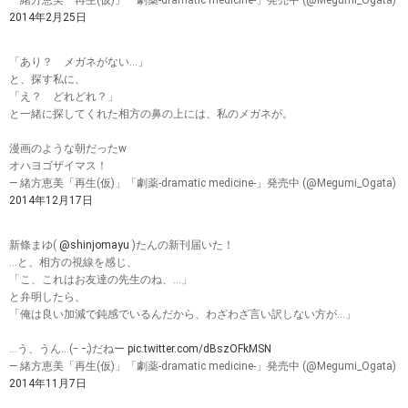
— 緒方恵美「再生(仮)」「劇薬-dramatic medicine-」発売中 (@Megumi_Ogata)
2014年2月25日
「あり？ メガネがない…」
と、探す私に、
「え？ どれどれ？」
と一緒に探してくれた相方の鼻の上には、私のメガネが。
漫画のような朝だったw
オハヨゴザイマス！
— 緒方恵美「再生(仮)」「劇薬-dramatic medicine-」発売中 (@Megumi_Ogata)
2014年12月17日
新條まゆ(
@shinjomayu
)たんの新刊届いた！
…と、相方の視線を感じ、
「こ、これはお友達の先生のね、…」
と弁明したら、
「俺は良い加減で鈍感でいるんだから、わざわざ言い訳しない方が…」
…う、うん…(ｰ ｰ;)だねー
pic.twitter.com/dBszOFkMSN
— 緒方恵美「再生(仮)」「劇薬-dramatic medicine-」発売中 (@Megumi_Ogata)
2014年11月7日