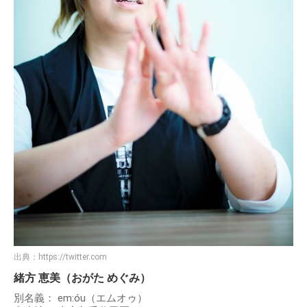
出典：
https://twitter.com
緒方 恵美（おがた めぐみ）
別名義： em:óu（エムオゥ）