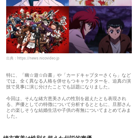
出典：
https://news.nicovideo.jp
特に、「幽☆遊☆白書」や「カードキャプターさくら」など
では、全く異なる人格を併せもつキャラクターを、迫真の演
技で見事に演じ分けたことでも話題になりました。
今回は、そんな緒方恵美さんの性別を超えたとも表現され
る、声優としての特徴について分析するとともに、旦那さん
との楽しそうな結婚生活や子供の有無についてまとめてみま
した。