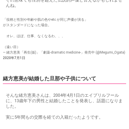
その意味でも性別を超えた伝説的声優と言えるかもしれませ
んね。
「役柄と性別や年齢や肌の色やetc が同じ声優が演る」
がスタンダードになった場合。
オレ、ほぼ、仕事、なくなるわ、、、
（遠い目）
— 緒方恵美「再生(仮)」「劇薬-dramatic medicine-」発売中 (@Megumi_Ogata)
2020年7月1日
緒方恵美が結婚した旦那や子供について
そんな緒方恵美さんは、2004年4月1日のエイプリルフール
に、13歳年下の男性と結婚したことを発表し、話題になりま
した。
実に5年間もの交際を経ての入籍だったようです。