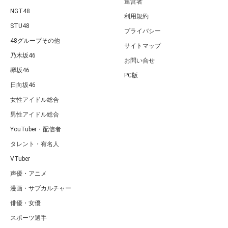
運営者
NGT48
利用規約
STU48
プライバシー
48グループその他
サイトマップ
乃木坂46
お問い合せ
欅坂46
PC版
日向坂46
女性アイドル総合
男性アイドル総合
YouTuber・配信者
タレント・有名人
VTuber
声優・アニメ
漫画・サブカルチャー
俳優・女優
スポーツ選手