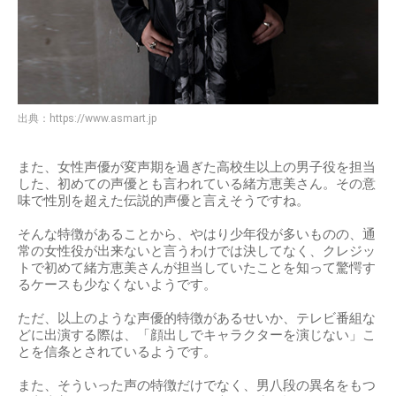
出典：
https://www.asmart.jp
また、女性声優が変声期を過ぎた高校生以上の男子役を担当
した、初めての声優とも言われている緒方恵美さん。その意
味で性別を超えた伝説的声優と言えそうですね。
そんな特徴があることから、やはり少年役が多いものの、通
常の女性役が出来ないと言うわけでは決してなく、クレジッ
トで初めて緒方恵美さんが担当していたことを知って驚愕す
るケースも少なくないようです。
ただ、以上のような声優的特徴があるせいか、テレビ番組な
どに出演する際は、「顔出しでキャラクターを演じない」こ
とを信条とされているようです。
また、そういった声の特徴だけでなく、男八段の異名をもつ