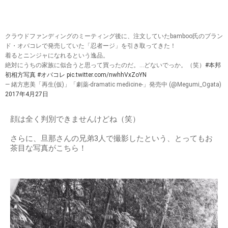
クラウドファンディングのミーティング後に、注文していたbamboo氏のブラン
ド・オバコレで発売していた「忍者ージ」を引き取ってきた！
着るとニンジャになれるという逸品。
絶対にうちの家族に似合うと思って買ったのだ。…どないでっか。（笑）
#本邦
初相方写真
#オバコレ
pic.twitter.com/nwhhVxZoYN
— 緒方恵美「再生(仮)」「劇薬-dramatic medicine-」発売中 (@Megumi_Ogata)
2017年4月27日
顔は全く判別できませんけどね（笑）
さらに、旦那さんの兄弟3人で撮影したという、とってもお
茶目な写真がこちら！