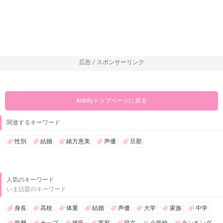
広告 / スポンサーリンク
Aidolyトップページに戻る
関連するキーワード
性別
結婚
緒方恵美
声優
旦那
人気のキーワード
いま話題のキーワード
身長
高校
体重
結婚
声優
大学
家族
中学
学歴
カップ
彼氏
実家
現在
小学校
ランキング