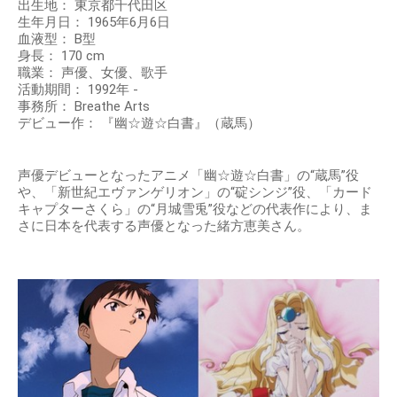
出生地： 東京都千代田区
生年月日： 1965年6月6日
血液型： B型
身長： 170 cm
職業： 声優、女優、歌手
活動期間： 1992年 -
事務所： Breathe Arts
デビュー作： 『幽☆遊☆白書』（蔵馬）
声優デビューとなったアニメ「幽☆遊☆白書」の“蔵馬”役
や、「新世紀エヴァンゲリオン」の“碇シンジ”役、「カード
キャプターさくら」の“月城雪兎”役などの代表作により、ま
さに日本を代表する声優となった緒方恵美さん。