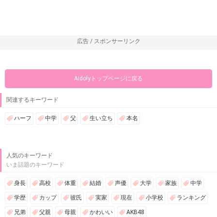
広告 / スポンサーリンク
Aidolyトップページに戻る
関連するキーワード
ハーフ
中学
父
生い立ち
本名
人気のキーワード
いま話題のキーワード
身長
高校
体重
結婚
声優
大学
家族
中学
学歴
カップ
彼氏
実家
現在
小学校
ランキング
兄弟
父親
母親
かわいい
AKB48