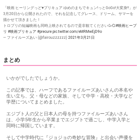
「映画 ヒーリングっど♥プリキュア ゆめのまちでキュン!っとGoGo!大変身!!」が
3月20日から公開されたので、それを記念してグレース、ドリーム、サマーを
描かせて頂きました！
トロプリの短編映画も同時上映されてるので是非観てください🥳💞
#映画ヒープ
リ
#映画プリキュア
#precure
pic.twitter.com/eMRMwEjD9o
— ファイルーズあい (@fairouzzzzzz)
2021年3月21日
まとめ
いかがでしたでしょうか。
この記事では、ハーフであるファイルーズあいさんの本名や
生い立ち、父・母などの家族、そして中学・高校・大学など
学歴についてまとめました。
エジプト人の父と日本人の母を持つファイルーズあいさん
は、小学5年生から卒業までエジプトで過ごし、中学入学と
同時に帰国しています。
そして中学時代に『ジョジョの奇妙な冒険』と出会い声優を