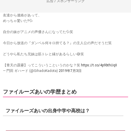
広告 / スポンサーリンク
友達から連絡があって、
めっちゃ驚いた‼️💦
自分の妹がアニメの声優さんになってた💦笑
今日から放送の『ダンベル何キロ持てる？』の主人公の声だそうだ笑
どうやら私たち兄妹は筋トレと縁があるらしい😅笑
【青天の霹靂】ってこういうこというのかな？笑
https://t.co/4p9bthUqII
— 門田 ギハード (@GihadoKadota)
2019年7月3日
ファイルーズあいの学歴まとめ
ファイルーズあいの出身中学や高校は？