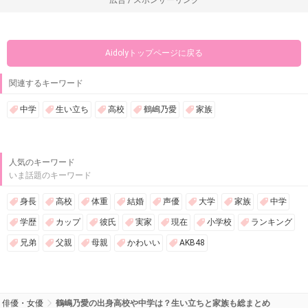
広告 / スポンサーリンク
Aidolyトップページに戻る
関連するキーワード
中学
生い立ち
高校
鶴嶋乃愛
家族
人気のキーワード
いま話題のキーワード
身長
高校
体重
結婚
声優
大学
家族
中学
学歴
カップ
彼氏
実家
現在
小学校
ランキング
兄弟
父親
母親
かわいい
AKB48
俳優・女優
鶴嶋乃愛の出身高校や中学は？生い立ちと家族も総まとめ