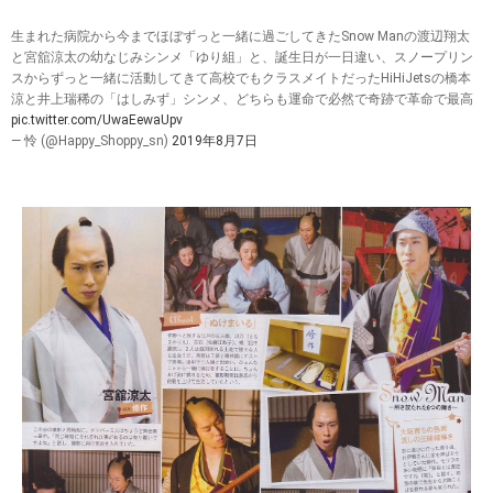
生まれた病院から今までほぼずっと一緒に過ごしてきたSnow Manの渡辺翔太
と宮舘涼太の幼なじみシンメ「ゆり組」と、誕生日が一日違い、スノープリン
スからずっと一緒に活動してきて高校でもクラスメイトだったHiHiJetsの橋本
涼と井上瑞稀の「はしみず」シンメ、どちらも運命で必然で奇跡で革命で最高
pic.twitter.com/UwaEewaUpv
— 怜 (@Happy_Shoppy_sn)
2019年8月7日