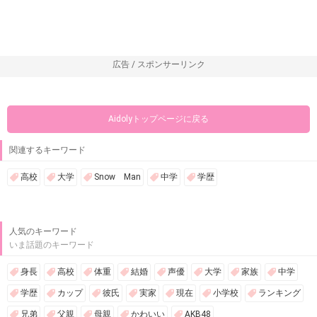
広告 / スポンサーリンク
Aidolyトップページに戻る
関連するキーワード
高校
大学
Snow Man
中学
学歴
人気のキーワード
いま話題のキーワード
身長
高校
体重
結婚
声優
大学
家族
中学
学歴
カップ
彼氏
実家
現在
小学校
ランキング
兄弟
父親
母親
かわいい
AKB48