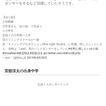
ダンサーをするなど活躍していたそうです。
【ゆり組】
⛄️幼稚園
①年長さん「ゆり組」で出会う
⛄️小学生
②別々の小学校へ入学
③スイミングスクールが一緒
④「ライジングプロダクション(Star Light Studio)」に所属。同じユニットに入
り、当時は「Lead」等のバックダンサーをしていた
#令和に残したいゆり組
#SnowMan
#渡辺翔太
#宮舘涼太
pic.twitter.com/AWmcSEyr9x
— yuri♡ (@kfac_jt)
2019年4月30日
宮舘涼太の出身中学
広告 / スポンサーリンク