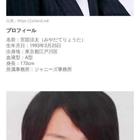
出典：
https://j-island.net
プロフィール
名前：宮舘涼太（みやだてりょうた）
生年月日：1993年3月25日
出身地：東京都江戸川区
血液型：A型
身長：173cm
所属事務所：ジャニーズ事務所