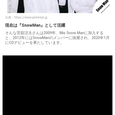
出典：
https://www.pinterest.jp
現在は『SnowMan』として活躍
そんな宮舘涼太さんは2009年、Mis Snow Manに加入する
と、2012年にはSnowManのメンバーに抜擢され、2020年1月
にCDデビューを果たしています。