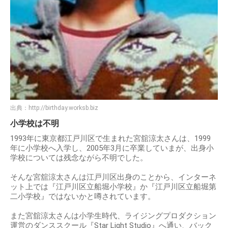
出典：
http://birthday.worksb.biz
小学校は不明
1993年に東京都江戸川区で生まれた宮舘涼太さんは、1999
年に小学校へ入学し、2005年3月に卒業していまが、出身小
学校については残念ながら不明でした。
そんな宮舘涼太さんは江戸川区出身のことから、インターネ
ット上では『江戸川区立船堀小学校』か『江戸川区立船堀第
二小学校』ではないかと噂されています。
また宮舘涼太さんは小学生時代、ライジングプロダクション
運営のダンススクール『Star Light Studio』へ通い、バック