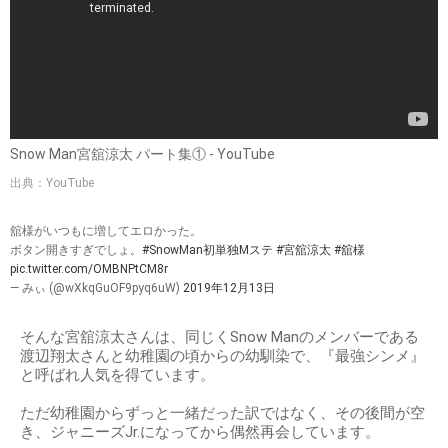
Snow Man宮舘涼太 パート集① - YouTube
出典：YouTube
舘様がいつもに増してエロかった。
ボタン開きすぎでしょ。
#SnowMan初単独Mステ
#宮舘涼太
#舘様
pic.twitter.com/OMBNPtCM8r
— みぃ (@wXkqGuOF9pyq6uW)
2019年12月13日
そんな宮舘涼太さんは、同じくSnow Manのメンバーである
渡辺翔太さんと幼稚園の頃からの幼馴染で、『最強シンメ』
と呼ばれ人気を得ています。
ただ幼稚園からずっと一緒だった訳ではなく、その後間が空
き、ジャニーズJr.になってから偶然再会しています。