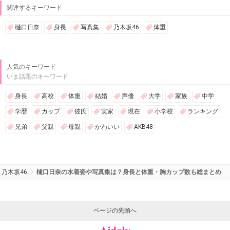
関連するキーワード
樋口日奈
身長
写真集
乃木坂46
体重
人気のキーワード
いま話題のキーワード
身長
高校
体重
結婚
声優
大学
家族
中学
学歴
カップ
彼氏
実家
現在
小学校
ランキング
兄弟
父親
母親
かわいい
AKB48
乃木坂46
樋口日奈の水着姿や写真集は？身長と体重・胸カップ数も総まとめ
ページの先頭へ