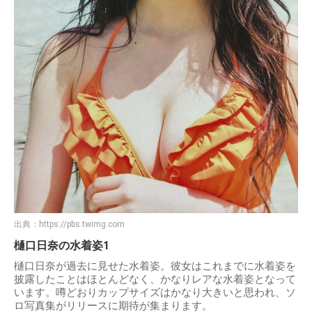
出典：
https://pbs.twimg.com
樋口日奈の水着姿1
樋口日奈が過去に見せた水着姿。彼女はこれまでに水着姿を
披露したことはほとんどなく、かなりレアな水着姿となって
います。噂どおりカップサイズはかなり大きいと思われ、ソ
ロ写真集がリリースに期待が集まります。