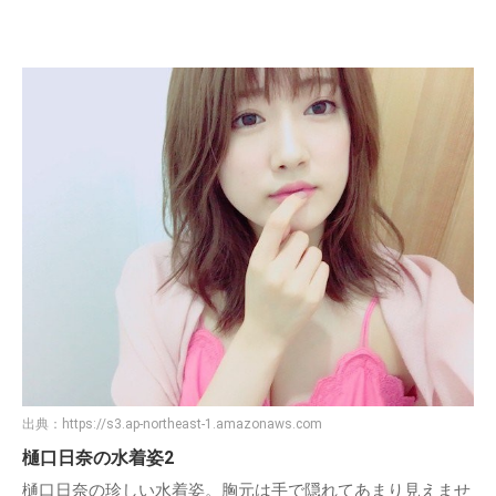
出典：
https://s3.ap-northeast-1.amazonaws.com
樋口日奈の水着姿2
樋口日奈の珍しい水着姿。胸元は手で隠れてあまり見えませ