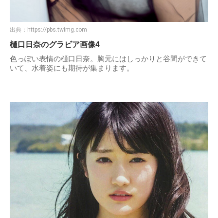
出典：
https://pbs.twimg.com
樋口日奈のグラビア画像4
色っぽい表情の樋口日奈。胸元にはしっかりと谷間ができて
いて、水着姿にも期待が集まります。