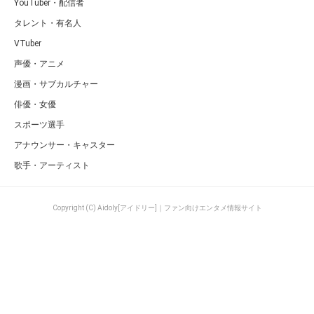
YouTuber・配信者
タレント・有名人
VTuber
声優・アニメ
漫画・サブカルチャー
俳優・女優
スポーツ選手
アナウンサー・キャスター
歌手・アーティスト
Copyright (C) Aidoly[アイドリー]｜ファン向けエンタメ情報サイト