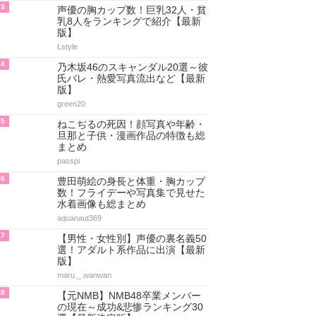
3
声優の胸カップ数！巨乳32人・貧
乳8人をランキングで紹介【最新
版】
Lstyle
4
乃木坂46のスキャンダル20選～彼
氏バレ・熱愛写真流出など【最新
版】
green20
5
ねこぢるの死因！顔写真や年齢・
旦那と子供・漫画作品の特徴も総
まとめ
passpi
6
豊田萌絵の身長と体重・胸カップ
数！フライデーや写真集で見せた
水着画像も総まとめ
aquanaut369
7
【男性・女性別】声優の裏名義50
選！アダルト系作品に出演【最新
版】
maru._.wanwan
8
【元NMB】NMB48卒業メンバー
の現在～成功&悲惨ランキング30