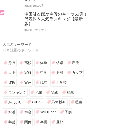
aquanaut369
20
津田健次郎が声優のキャラ50選！
代表作＆人気ランキング【最新
版】
maru._.wanwan
人気のキーワード
いま話題のキーワード
身長
高校
体重
結婚
声優
大学
家族
中学
学歴
カップ
彼氏
実家
現在
小学校
ランキング
兄弟
父親
母親
かわいい
AKB48
乃木坂46
理由
水着
本名
YouTuber
子供
年齢
関係
卒業
旦那