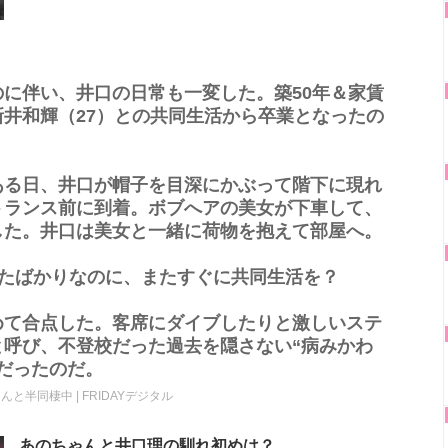
に伴い、井口の日常も一変した。築50年＆家賃
井和輝（27）との共同生活から卒業となったの
ある日、井口が帽子を目深にかぶって階下に現れ
トランス前に到着。ボブへアの美女が下車して、
した。井口は美女と一緒に荷物を抱えて部屋へ。
したばかりなのに、またすぐに共同生活を？
めて合点した。客席にダイブしたりと激しいステ
と呼び、不登校だった過去を隠さない“病みかわ
だったのだ。
んと半同棲中 | FRIDAYデジタル
あのちゃんと井口理の馴れ初めは？