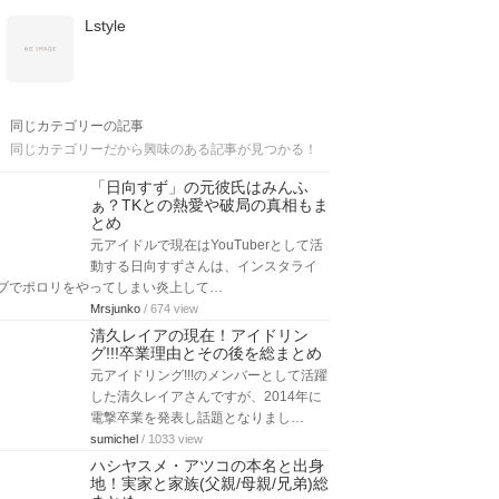
Lstyle
同じカテゴリーの記事
同じカテゴリーだから興味のある記事が見つかる！
「日向すず」の元彼氏はみんふ
ぁ？TKとの熱愛や破局の真相もま
とめ
元アイドルで現在はYouTuberとして活
動する日向すずさんは、インスタライ
ブでポロリをやってしまい炎上して…
Mrsjunko
/ 674 view
清久レイアの現在！アイドリン
グ!!!卒業理由とその後を総まとめ
元アイドリング!!!のメンバーとして活躍
した清久レイアさんですが、2014年に
電撃卒業を発表し話題となりまし…
sumichel
/ 1033 view
ハシヤスメ・アツコの本名と出身
地！実家と家族(父親/母親/兄弟)総