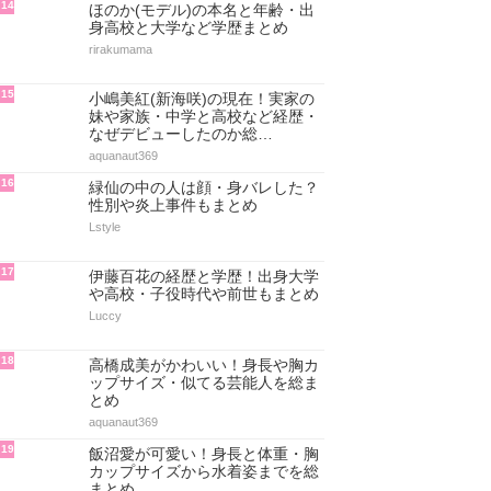
14
ほのか(モデル)の本名と年齢・出
身高校と大学など学歴まとめ
rirakumama
15
小嶋美紅(新海咲)の現在！実家の
妹や家族・中学と高校など経歴・
なぜデビューしたのか総…
aquanaut369
16
緑仙の中の人は顔・身バレした？
性別や炎上事件もまとめ
Lstyle
17
伊藤百花の経歴と学歴！出身大学
や高校・子役時代や前世もまとめ
Luccy
18
高橋成美がかわいい！身長や胸カ
ップサイズ・似てる芸能人を総ま
とめ
aquanaut369
19
飯沼愛が可愛い！身長と体重・胸
カップサイズから水着姿までを総
まとめ