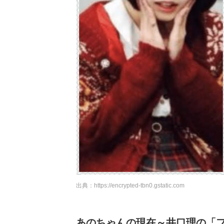
出典：
https://encrypted-tbn0.gstatic.com
あのちゃんの現在～井口理の「