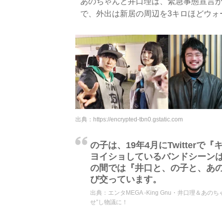
あのちゃんと井口理は、緊急事態宣言
で、外出は新居の周辺を3キロほどウォ
出典：
https://encrypted-tbn0.gstatic.com
の子は、19年4月にTwitte
ヨイショしているバンドシーン
の間では『井口と、の子と、あ
び交っています。
出典：
エンタMEGA -King Gnu・井口理＆
せ”し物議に！