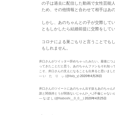
の子は過去に配信した動画で女性芸能
ため、その他情報と合わせて相手はあ
しかし、あのちゃんとの子が交際して
ともしかしたら結婚前提に交際をして
コロナによる巣ごもりと言うことでも
もしれません。
井口さんがツイッター辞めちゃったみたい。最後につ
ってきたことだと思う。あのちゃんファンもそれ知っ
こそ、井口さんの支えになることも出来ると思いまし
— い た り ぃ (@italy_y)
2020年4月26日
井口さんのツイートにあのちゃん出す奴もあのちゃんのツ
誰と関係持とうが関係ないじゃん(>_<｡)不倫じゃないん
— な ぼ し (@Naboshi__0_0__)
2020年4月25日