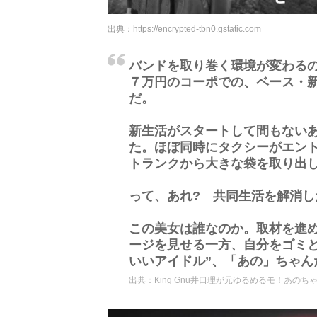
出典：
https://encrypted-tbn0.gstatic.com
バンドを取り巻く環境が変わるの
７万円のコーポでの、ベース・新
だ。
新生活がスタートして間もない
た。ほぼ同時にタクシーがエン
トランクから大きな袋を取り出
って、あれ? 共同生活を解消
この美女は誰なのか。取材を進
ージを見せる一方、自分をゴミ
いいアイドル”、「あの」ちゃん
出典：
King Gnu井口理が元ゆるめるモ！あのちゃ