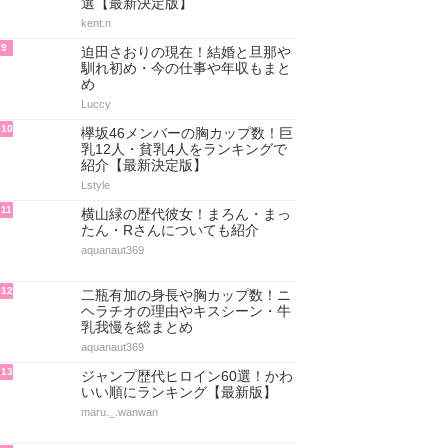
選【最新決定版】
kent.n
9
迫田さおりの現在！結婚と旦那や
馴れ初め・今の仕事や年収もまと
め
Luccy
10
欅坂46メンバーの胸カップ数！巨
乳12人・貧乳4人をランキングで
紹介【最新決定版】
Lstyle
11
横山緑の歴代彼女！まろん・まっ
たん・Rさんについても紹介
aquanaut369
12
二瓶有加の身長や胸カップ数！ニ
ヘラチオの理由やキスシーン・牛
乳我慢を総まとめ
aquanaut369
13
ジャンプ歴代ヒロイン60選！かわ
いい順にランキング【最新版】
maru._.wanwan