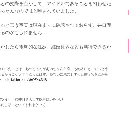
人との交際を空かして、アイドルであることを匂わせた
のちゃんなのではと噂されていました。
いると言う事実は現在までに確認されておらず、井口理
いるのかもしれません。
しかしたら電撃的な妊娠、結婚発表なども期待できるか
ぶやいたことは、あのちゃんがあのちゃん自身にも他人にも、ずっとや
てるからこそファンだったはず。心ない言葉にもずっと耐えてきたから
た。
pic.twitter.com/x9OZztc348
イートに井口さん出す奴も嫌い(>_<｡)
だしほっといてやれよ(>_<｡)