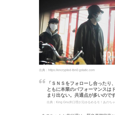
出典：
https://encrypted-tbn0.gstatic.com
「ＳＮＳをフォローし合ったり
ともに本業のパフォーマンスは
まり出ない。共通点が多いので
出典：
King Gnu井口理が元ゆるめるモ！あのちゃ