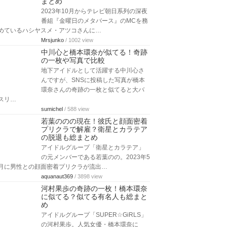
まとめ
2023年10月からテレビ朝日系列の深夜
番組『金曜日のメタバース』のMCを務
めているハシヤスメ・アツコさんに…
Mrsjunko
/ 1002 view
中川心と橋本環奈が似てる！奇跡
の一枚や写真で比較
地下アイドルとして活躍する中川心さ
んですが、SNSに投稿した写真が橋本
環奈さんの奇跡の一枚と似てると大バ
スリ…
sumichel
/ 588 view
若葉ののの現在！彼氏と顔面密着
プリクラで解雇？衛星とカラテア
の脱退も総まとめ
アイドルグループ「衛星とカラテア」
の元メンバーである若葉のの。2023年5
月に男性との顔面密着プリクラが流出…
aquanaut369
/ 3898 view
河村果歩の奇跡の一枚！橋本環奈
に似てる？似てる有名人も総まと
め
アイドルグループ「SUPER☆GiRLS」
の河村果歩。人気女優・橋本環奈に