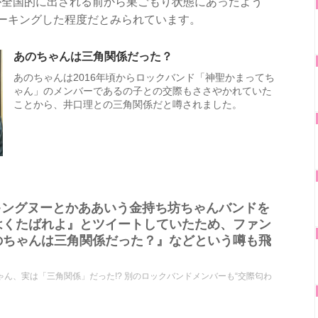
が全国的に出される前から巣ごもり状態にあったよう
ーキングした程度だとみられています。
あのちゃんは三角関係だった？
あのちゃんは2016年頃からロックバンド「神聖かまってち
ゃん」のメンバーであるの子との交際もささやかれていた
ことから、井口理との三角関係だと噂されました。
rで『キングヌーとかああいう金持ち坊ちゃんバンドを
はくたばれよ』とツイートしていたため、ファン
のちゃんは三角関係だった？』などという噂も飛
あのちゃん、実は「三角関係」だった!? 別のロックバンドメンバーも“交際匂わ