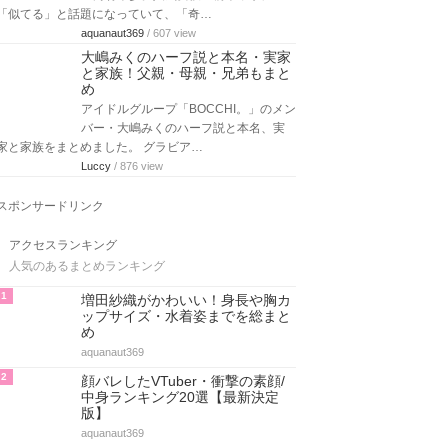
「似てる」と話題になっていて、「奇…
aquanaut369
/ 607 view
大嶋みくのハーフ説と本名・実家
と家族！父親・母親・兄弟もまと
め
アイドルグループ「BOCCHI。」のメン
バー・大嶋みくのハーフ説と本名、実
家と家族をまとめました。 グラビア…
Luccy
/ 876 view
スポンサードリンク
アクセスランキング
人気のあるまとめランキング
1
増田紗織がかわいい！身長や胸カ
ップサイズ・水着姿までを総まと
め
aquanaut369
2
顔バレしたVTuber・衝撃の素顔/
中身ランキング20選【最新決定
版】
aquanaut369