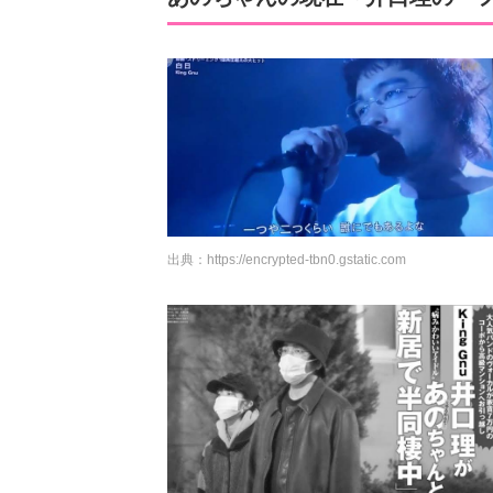
出典：
https://encrypted-tbn0.gstatic.com