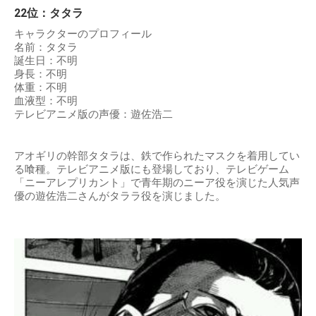
22位：タタラ
キャラクターのプロフィール
名前：タタラ
誕生日：不明
身長：不明
体重：不明
血液型：不明
テレビアニメ版の声優：遊佐浩二
アオギリの幹部タタラは、鉄で作られたマスクを着用してい
る喰種。テレビアニメ版にも登場しており、テレビゲーム
「ニーアレプリカント」で青年期のニーア役を演じた人気声
優の遊佐浩二さんがタララ役を演じました。