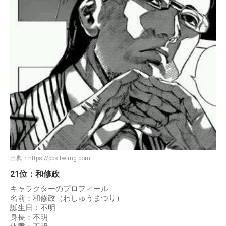
出典：
https://pbs.twimg.com
21位：和修政
キャラクターのプロフィール
名前：和修政（わしゅうまつり）
誕生日：不明
身長：不明