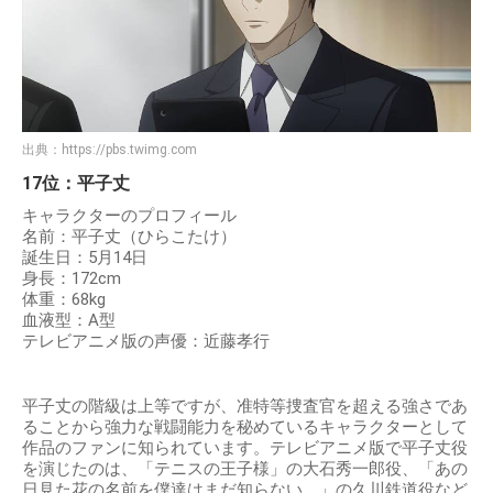
出典：
https://pbs.twimg.com
17位：平子丈
キャラクターのプロフィール
名前：平子丈（ひらこたけ）
誕生日：5月14日
身長：172cm
体重：68kg
血液型：A型
テレビアニメ版の声優：近藤孝行
平子丈の階級は上等ですが、准特等捜査官を超える強さであ
ることから強力な戦闘能力を秘めているキャラクターとして
作品のファンに知られています。テレビアニメ版で平子丈役
を演じたのは、「テニスの王子様」の大石秀一郎役、「あの
日見た花の名前を僕達はまだ知らない。」の久川鉄道役など