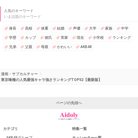
人気のキーワード
いま話題のキーワード
身長
高校
体重
結婚
声優
大学
家族
中学
学歴
カップ
彼氏
実家
現在
小学校
ランキング
兄弟
父親
母親
かわいい
AKB48
漫画・サブカルチャー
東京喰種の人気最強キャラ強さランキングTOP52【最新版】
ページの先頭へ
カテゴリ
特集一覧
AKB48グループ
キュレーター一覧