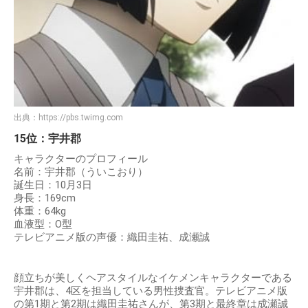
出典：
https://pbs.twimg.com
15位：宇井郡
キャラクターのプロフィール
名前：宇井郡（ういこおり）
誕生日：10月3日
身長：169cm
体重：64kg
血液型：O型
テレビアニメ版の声優：織田圭祐、成瀬誠
顔立ちが美しくヘアスタイルなイケメンキャラクターである
宇井郡は、4区を担当している男性捜査官。テレビアニメ版
の第1期と第2期は織田圭祐さんが、第3期と最終章は成瀬誠