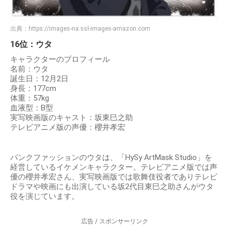
出典：
https://images-na.ssl-images-amazon.com
16位：ウタ
キャラクターのプロフィール
名前：ウタ
誕生日：12月2日
身長：177cm
体重：57kg
血液型：B型
実写映画版のキャスト：坂東巳之助
テレビアニメ版の声優：櫻井孝宏
パンクファッションのウタは、「HySy ArtMask Studio」を
経営しているイケメンキャラクター。テレビアニメ版では声
優の櫻井孝宏さん、実写映画版では歌舞伎役者でありテレビ
ドラマや映画にも出演している坂2代目東巳之助さんがウタ
役を演じています。
広告 / スポンサーリンク