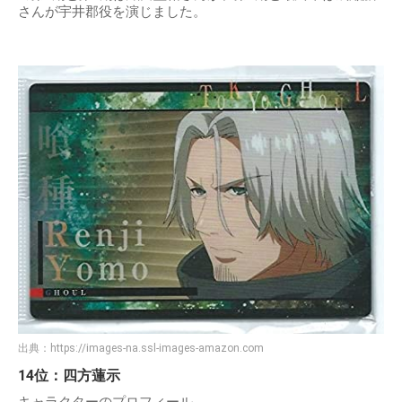
さんが宇井郡役を演じました。
出典：
https://images-na.ssl-images-amazon.com
14位：四方蓮示
キャラクターのプロフィール