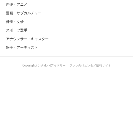
声優・アニメ
漫画・サブカルチャー
俳優・女優
スポーツ選手
アナウンサー・キャスター
歌手・アーティスト
Copyright (C) Aidoly[アイドリー]｜ファン向けエンタメ情報サイト