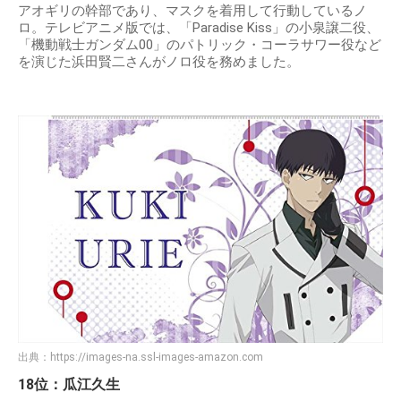
アオギリの幹部であり、マスクを着用して行動しているノ
ロ。テレビアニメ版では、「Paradise Kiss」の小泉譲二役、
「機動戦士ガンダム00」のパトリック・コーラサワー役など
を演じた浜田賢二さんがノロ役を務めました。
出典：
https://images-na.ssl-images-amazon.com
18位：瓜江久生