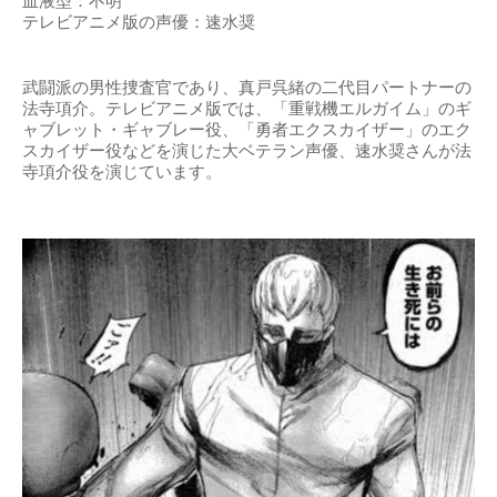
血液型：不明
テレビアニメ版の声優：速水奨
武闘派の男性捜査官であり、真戸呉緒の二代目パートナーの
法寺項介。テレビアニメ版では、「重戦機エルガイム」のギ
ャブレット・ギャブレー役、「勇者エクスカイザー」のエク
スカイザー役などを演じた大ベテラン声優、速水奨さんが法
寺項介役を演じています。