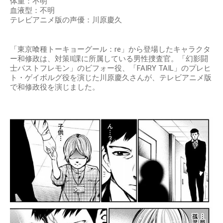
体重：不明
血液型：不明
テレビアニメ版の声優：川原慶久
「東京喰種トーキョーグール：re」から登場したキャラクタ
ー和修政は、対策II課に所属している男性捜査官。「幻影闘
士バストフレモン」のビフォー役、「FAIRY TAIL」のプレヒ
ト・ゲイボルグ役を演じた川原慶久さんが、テレビアニメ版
で和修政役を演じました。