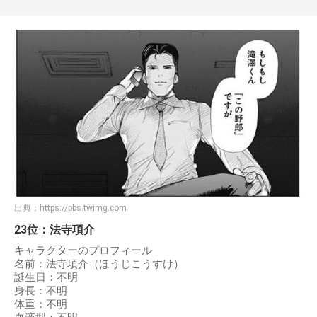
出典：
https://pbs.twimg.com
23位：法寺項介
キャラクターのプロフィール
名前：法寺項介（ほうじこうすけ）
誕生日：不明
身長：不明
体重：不明