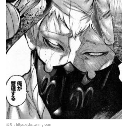
出典：
https://pbs.twimg.com