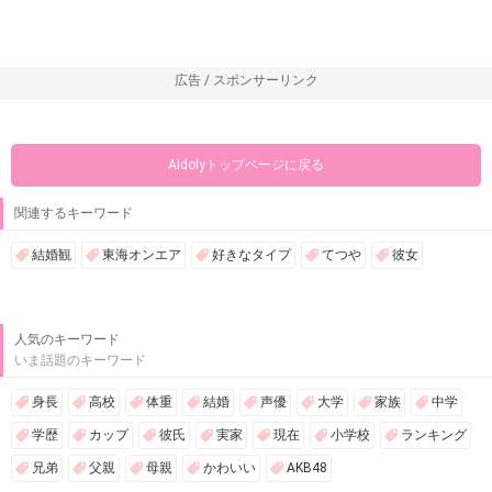
広告 / スポンサーリンク
Aidolyトップページに戻る
関連するキーワード
結婚観
東海オンエア
好きなタイプ
てつや
彼女
人気のキーワード
いま話題のキーワード
身長
高校
体重
結婚
声優
大学
家族
中学
学歴
カップ
彼氏
実家
現在
小学校
ランキング
兄弟
父親
母親
かわいい
AKB48