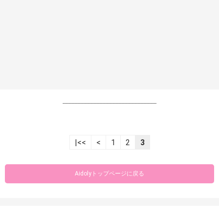
----------------------------------------------------------------
|<<
<
1
2
3
Aidolyトップページに戻る