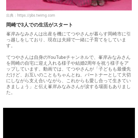
出典：
https://pbs.twimg.com
岡崎で3人での生活がスタート
峯岸みなみさんは出産を機にてつやさんが暮らす岡崎市に引
っ越しをしており、現在は夫婦で一緒に子育てをしていま
す。
てつやさんは自身のYouTubeチャンネルで、峯岸みなみさん
を岡崎の自宅に迎え入れる様子や結婚2周年を祝う様子をア
ップしています。動画では、てつやさんが「子どもも最優先
だけど、お互いのこともちゃんとね、パートナーとして大切
にしながら支え合いながら、これからも愛し合って生きてい
きましょう」と伝え峯岸みなみさんが涙する場面もありまし
た。