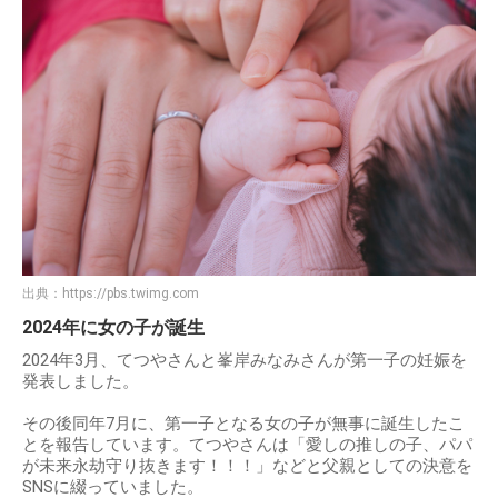
出典：
https://pbs.twimg.com
2024年に女の子が誕生
2024年3月、てつやさんと峯岸みなみさんが第一子の妊娠を
発表しました。
その後同年7月に、第一子となる女の子が無事に誕生したこ
とを報告しています。てつやさんは「愛しの推しの子、パパ
が未来永劫守り抜きます！！！」などと父親としての決意を
SNSに綴っていました。