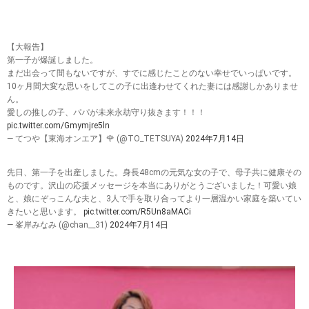
【大報告】
第一子が爆誕しました。
まだ出会って間もないですが、すでに感じたことのない幸せでいっぱいです。
10ヶ月間大変な思いをしてこの子に出逢わせてくれた妻には感謝しかありませ
ん。
愛しの推しの子、パパが未来永劫守り抜きます！！！
pic.twitter.com/Gmymjre5ln
— てつや【東海オンエア】🌹 (@TO_TETSUYA)
2024年7月14日
先日、第一子を出産しました。身長48cmの元気な女の子で、母子共に健康その
ものです。沢山の応援メッセージを本当にありがとうございました！可愛い娘
と、娘にぞっこんな夫と、3人で手を取り合ってより一層温かい家庭を築いてい
きたいと思います。
pic.twitter.com/R5Un8aMACi
— 峯岸みなみ (@chan__31)
2024年7月14日