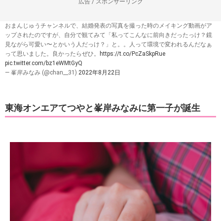
広告 / スポンサーリンク
おまんじゅうチャンネルで、結婚発表の写真を撮った時のメイキング動画がア
ップされたのですが、自分で観てみて「私ってこんなに前向きだったっけ？鏡
見ながら可愛い〜とかいう人だっけ？」と。。人って環境で変われるんだなぁ
って思いました。良かったらぜひ。
https://t.co/PcZaSkpRue
pic.twitter.com/bz1eWMtGyQ
— 峯岸みなみ (@chan__31)
2022年8月22日
東海オンエアてつやと峯岸みなみに第一子が誕生