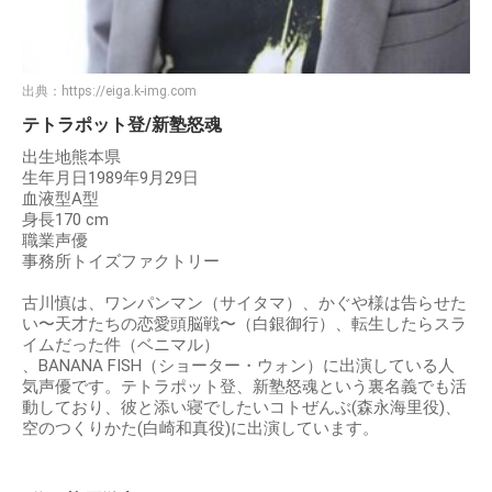
出典：
https://eiga.k-img.com
テトラポット登/新塾怒魂
出生地熊本県
生年月日1989年9月29日
血液型A型
身長170 cm
職業声優
事務所トイズファクトリー
古川慎は、ワンパンマン（サイタマ）、かぐや様は告らせた
い〜天才たちの恋愛頭脳戦〜（白銀御行）、転生したらスラ
イムだった件（ベニマル）
、BANANA FISH（ショーター・ウォン）に出演している人
気声優です。テトラポット登、新塾怒魂という裏名義でも活
動しており、彼と添い寝でしたいコトぜんぶ(森永海里役)、
空のつくりかた(白崎和真役)に出演しています。