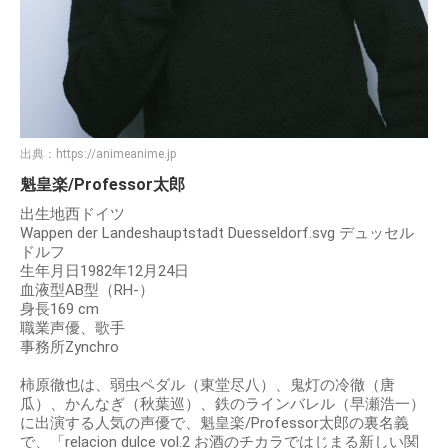
出典：
https://animeanime.jp
魁皇楽/Professor太郎
出生地西ドイツ
Wappen der Landeshauptstadt Duesseldorf.svg デュッセル
ドルフ
生年月日1982年12月24日
血液型AB型（RH-）
身長169 cm
職業声優、歌手
事務所Zynchro
柿原徹也は、弱虫ペダル（東堂尽八）、鬼灯の冷徹（唐
瓜）、かんなぎ（秋葉巡）、鉄のラインバレル（早瀬浩一）
に出演する人気の声優で、魁皇楽/Professor太郎の裏名義
で、「relacion dulce vol.2 お酒のチカラではじまる新しい関