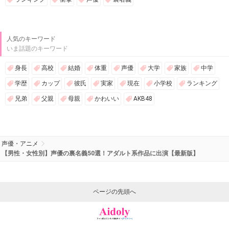
人気のキーワード
いま話題のキーワード
身長
高校
結婚
体重
声優
大学
家族
中学
学歴
カップ
彼氏
実家
現在
小学校
ランキング
兄弟
父親
母親
かわいい
AKB48
声優・アニメ
【男性・女性別】声優の裏名義50選！アダルト系作品に出演【最新版】
ページの先頭へ