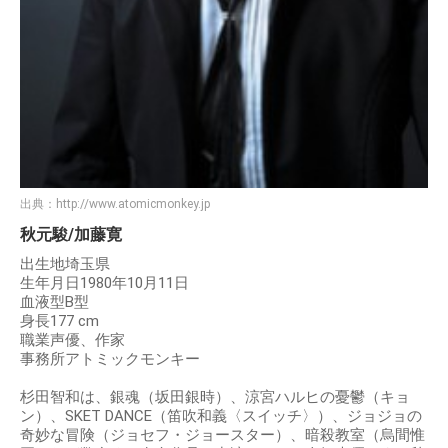
出典：
http://www.atomicmonkey.jp
秋元駿/加藤寛
出生地埼玉県
生年月日1980年10月11日
血液型B型
身長177 cm
職業声優、作家
事務所アトミックモンキー
杉田智和は、銀魂（坂田銀時）、涼宮ハルヒの憂鬱（キョ
ン）、SKET DANCE（笛吹和義〈スイッチ〉）、ジョジョの
奇妙な冒険（ジョセフ・ジョースター）、暗殺教室（烏間惟