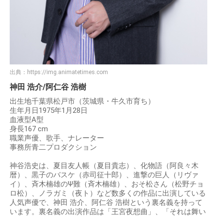
出典：
https://img.animatetimes.com
神田 浩介/阿仁谷 浩樹
出生地千葉県松戸市（茨城県・牛久市育ち）
生年月日1975年1月28日
血液型A型
身長167 cm
職業声優、歌手、ナレーター
事務所青二プロダクション
神谷浩史は、夏目友人帳（夏目貴志）、化物語（阿良々木
暦）、黒子のバスケ（赤司征十郎）、進撃の巨人（リヴァ
イ）、斉木楠雄のΨ難（斉木楠雄）、おそ松さん（松野チョ
ロ松）、ノラガミ（夜ト）など数多くの作品に出演している
人気声優で、神田 浩介、阿仁谷 浩樹という裏名義を持って
います。裏名義の出演作品は「王宮夜想曲」、「それは舞い