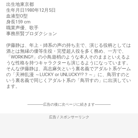
出生地東京都
生年月日1980年12月5日
血液型O型
身長159 cm
職業声優、歌手
事務所賢プロダクション
伊藤静は、年上・姉系の声の持ち主で、演じる役柄としては
酒とは無縁の優等生役・完璧超人役を多く務め、一方で、
「WORKING!!」の小鳥遊梢のような本人そのままといえるよ
うな性格を持つキャラクターも演じるようになっています。
そんな伊藤静は、高志麻矢という裏名義でアダルト系ゲーム
の「天神乱漫 ～LUCKY or UNLUCKY!?？～」に、鳥羽すのと
いう裏名義で同じくアダルト系の「鳥羽すの」に出演してい
ます。
-----------------広告の後に次ページに続きます-----------------
広告 / スポンサーリンク