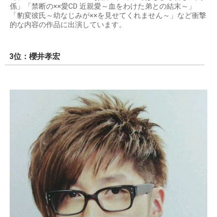
係」「禁断の××愛CD 近親愛～血をわけた弟との結末～」
「豹変彼氏～幼なじみが××を見せてくれません～」など衝撃
的な内容の作品に出演しています。
3位：櫻井孝宏