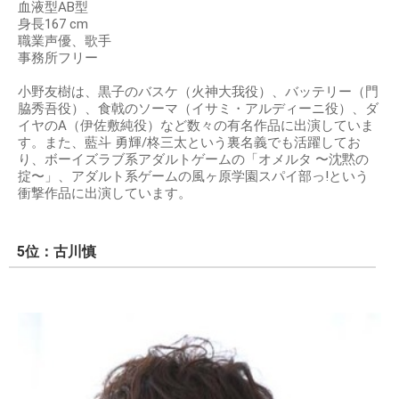
血液型AB型
身長167 cm
職業声優、歌手
事務所フリー
小野友樹は、黒子のバスケ（火神大我役）、バッテリー（門
脇秀吾役）、食戟のソーマ（イサミ・アルディーニ役）、ダ
イヤのA（伊佐敷純役）など数々の有名作品に出演していま
す。また、藍斗 勇輝/柊三太という裏名義でも活躍してお
り、ボーイズラブ系アダルトゲームの「オメルタ 〜沈黙の
掟〜」、アダルト系ゲームの風ヶ原学園スパイ部っ!という
衝撃作品に出演しています。
5位：古川慎