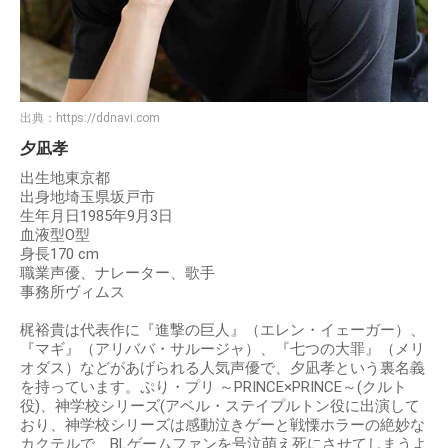
出典：
https://ddnavi.com
夕凪孝
出生地東京都
出身地埼玉県坂戸市
生年月日1985年9月3日
血液型O型
身長170 cm
職業声優、ナレーター、歌手
事務所ヴィムス
梶裕貴は代表作に『進撃の巨人』（エレン・イェーガー）、
『マギ』（アリババ・サルージャ）、『七つの大罪』（メリ
オダス）などがあげられる人気声優で、夕凪孝という裏名義
を持っています。ぷり・プリ ～PRINCE×PRINCE～(クルト
役)、神学校シリーズ(アベル・ステイプルトン役に出演して
おり、神学校シリーズは感動泣きゲーと戦慄ホラーの絶妙な
カクテルで、BLゲームファンを号泣萌え死にさせてしまうよ