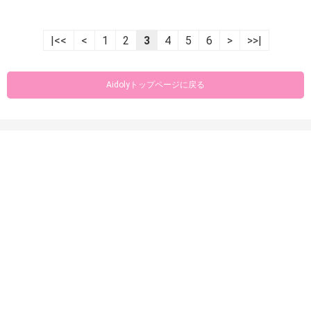
|<<
<
1
2
3
4
5
6
>
>>|
Aidolyトップページに戻る