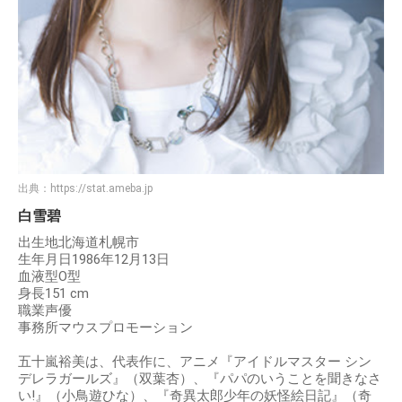
出典：
https://stat.ameba.jp
白雪碧
出生地北海道札幌市
生年月日1986年12月13日
血液型O型
身長151 cm
職業声優
事務所マウスプロモーション
五十嵐裕美は、代表作に、アニメ『アイドルマスター シン
デレラガールズ』（双葉杏）、『パパのいうことを聞きなさ
い!』（小鳥遊ひな）、『奇異太郎少年の妖怪絵日記』（奇