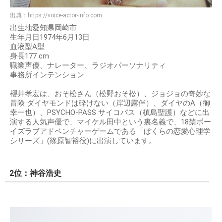
出典：
https://voice-actor-info.com
出生地愛知県岡崎市
生年月日1974年6月13日
血液型A型
身長177 cm
職業声優、ナレーター、ラジオパーソナリティ
事務所インテンション
櫻井孝宏は、おそ松さん（松野おそ松）、ジョジョの奇妙な
冒険 ダイヤモンドは砕けない（岸辺露伴）、ダイヤのA（御
幸一也）、PSYCHO-PASS サイコパス（槙島聖護）などに出
演する人気声優で、マイケル田中という裏名義で、18禁ボー
イズラブアドベンチャーゲームである「ぼくらの恋愛心理学
シリーズ」(篠原智裕役)に出演しています。
2位：神谷浩史