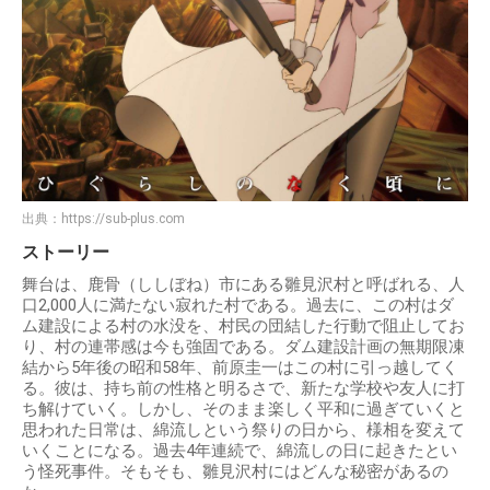
出典：
https://sub-plus.com
ストーリー
舞台は、鹿骨（ししぼね）市にある雛見沢村と呼ばれる、人
口2,000人に満たない寂れた村である。過去に、この村はダ
ム建設による村の水没を、村民の団結した行動で阻止してお
り、村の連帯感は今も強固である。ダム建設計画の無期限凍
結から5年後の昭和58年、前原圭一はこの村に引っ越してく
る。彼は、持ち前の性格と明るさで、新たな学校や友人に打
ち解けていく。しかし、そのまま楽しく平和に過ぎていくと
思われた日常は、綿流しという祭りの日から、様相を変えて
いくことになる。過去4年連続で、綿流しの日に起きたとい
う怪死事件。そもそも、雛見沢村にはどんな秘密があるの