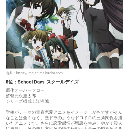
出典：
https://img.anime-hiroba.com
8位：School Days-スクールデイズ
原作オーバーフロー
監督元永慶太郎
シリーズ構成上江洲誠
学校がテーマの青春恋愛アニメをイメージしがちですがそん
なことは全くなく、昼ドラのようなドロドロの三角関係を描
いたアニメです。さらに恋愛感情が増悪を生み、やがて殺人
に発展し、その殺し方やその後の行動はホラーの域を超える