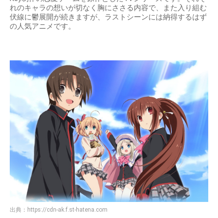
れのキャラの想いが切なく胸にささる内容で、また入り組む
伏線に鬱展開が続きますが、ラストシーンには納得するはず
の人気アニメです。
出典：
https://cdn-ak.f.st-hatena.com