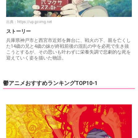
出典：
https://up.gc-img.net
ストーリー
兵庫県神戸市と西宮市近郊を舞台に、戦火の下、親を亡くし
た14歳の兄と4歳の妹が終戦前後の混乱の中を必死で生き抜
こうとするが、その思いも叶わずに栄養失調で悲劇的な死を
迎えていく姿を描いた物語。
鬱アニメおすすめランキングTOP10-1