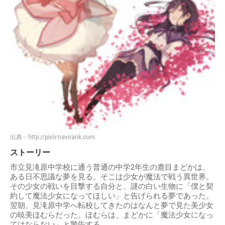
出典：
http://pixiv.navirank.com
ストーリー
市立見滝原中学校に通う普通の中学2年生の鹿目まどかは、
ある日不思議な夢を見る。そこは少女が魔法で戦う異世界。
その少女の戦いを目撃する自分と、謎の白い生物に「僕と契
約して魔法少女になってほしい」と告げられる夢であった。
翌朝、見滝原中学へ転校してきたのはなんと夢で見た美少女
の暁美ほむらだった。ほむらは、まどかに「魔法少女になっ
てはならない」と警告する。