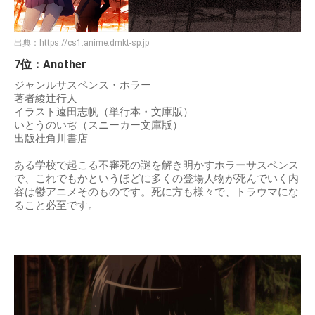
出典：
https://cs1.anime.dmkt-sp.jp
7位：Another
ジャンルサスペンス・ホラー
著者綾辻行人
イラスト遠田志帆（単行本・文庫版）
いとうのいぢ（スニーカー文庫版）
出版社角川書店
ある学校で起こる不審死の謎を解き明かすホラーサスペンス
で、これでもかというほどに多くの登場人物が死んでいく内
容は鬱アニメそのものです。死に方も様々で、トラウマにな
ること必至です。