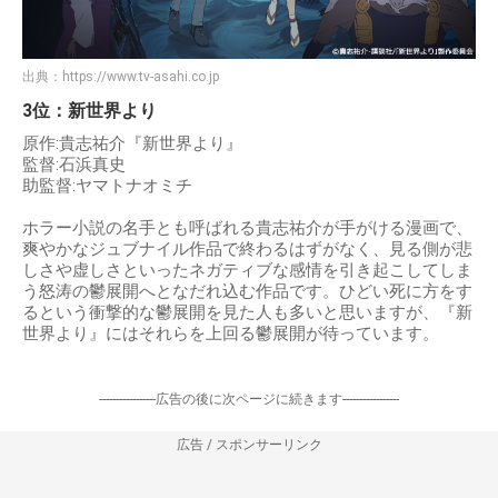
出典：
https://www.tv-asahi.co.jp
3位：新世界より
原作:貴志祐介『新世界より』
監督:石浜真史
助監督:ヤマトナオミチ
ホラー小説の名手とも呼ばれる貴志祐介が手がける漫画で、
爽やかなジュブナイル作品で終わるはずがなく、見る側が悲
しさや虚しさといったネガティブな感情を引き起こしてしま
う怒涛の鬱展開へとなだれ込む作品です。ひどい死に方をす
るという衝撃的な鬱展開を見た人も多いと思いますが、『新
世界より』にはそれらを上回る鬱展開が待っています。
-----------------広告の後に次ページに続きます-----------------
広告 / スポンサーリンク