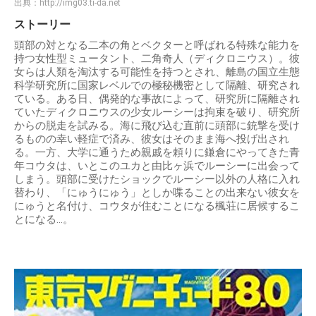
出典：
http://img03.ti-da.net
ストーリー
頭部の対となる二本の角とベクターと呼ばれる特殊な能力を
持つ女性型ミュータント、二角奇人（ディクロニウス）。彼
女らは人類を淘汰する可能性を持つとされ、離島の国立生態
科学研究所に国家レベルでの極秘機密として隔離、研究され
ている。ある日、偶発的な事故によって、研究所に隔離され
ていたディクロニウスの少女ルーシーは拘束を破り、研究所
からの脱走を試みる。海に飛び込む直前に頭部に銃撃を受け
るものの幸い軽症で済み、彼女はそのまま海へ投げ出され
る。一方、大学に通うため親戚を頼りに鎌倉にやってきた青
年コウタは、いとこのユカと由比ヶ浜でルーシーに出会って
しまう。頭部に受けたショックでルーシー以外の人格に入れ
替わり、「にゅうにゅう」としか喋ることの出来ない彼女を
にゅうと名付け、コウタが住むことになる楓荘に居候するこ
とになる…。