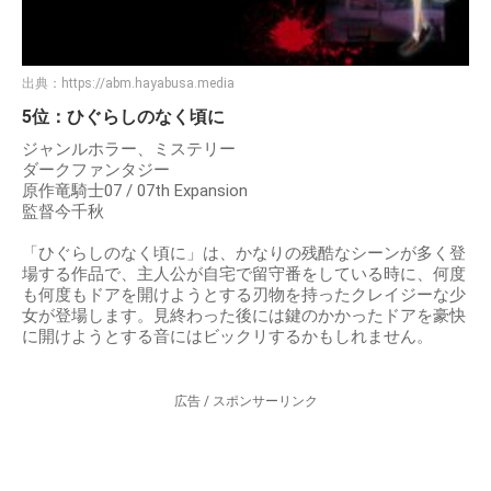
出典：
https://abm.hayabusa.media
5位：ひぐらしのなく頃に
ジャンルホラー、ミステリー
ダークファンタジー
原作竜騎士07 / 07th Expansion
監督今千秋
「ひぐらしのなく頃に」は、かなりの残酷なシーンが多く登
場する作品で、主人公が自宅で留守番をしている時に、何度
も何度もドアを開けようとする刃物を持ったクレイジーな少
女が登場します。見終わった後には鍵のかかったドアを豪快
に開けようとする音にはビックリするかもしれません。
広告 / スポンサーリンク