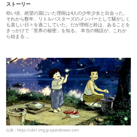
ストーリー
幼い頃、絶望の淵にいた理樹は4人の少年少女と出会った。
それから数年、リトルバスターズのメンバーとして騒がしく
も楽しい日々を過ごしていた。だが理樹と鈴は、あることを
きっかけで「世界の秘密」を知る。 本当の物語が、これか
ら始まる…。
出典：
https://cdn1.img.jp.sputniknews.com