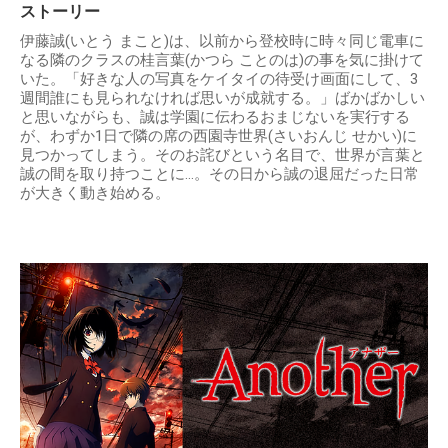
ストーリー
伊藤誠(いとう まこと)は、以前から登校時に時々同じ電車に
なる隣のクラスの桂言葉(かつら ことのは)の事を気に掛けて
いた。「好きな人の写真をケイタイの待受け画面にして、3
週間誰にも見られなければ思いが成就する。」ばかばかしい
と思いながらも、誠は学園に伝わるおまじないを実行する
が、わずか1日で隣の席の西園寺世界(さいおんじ せかい)に
見つかってしまう。そのお詫びという名目で、世界が言葉と
誠の間を取り持つことに…。その日から誠の退屈だった日常
が大きく動き始める。