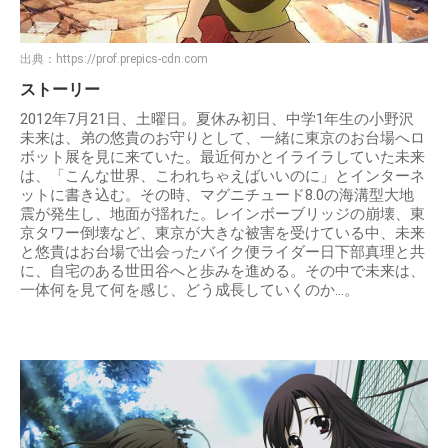
出典：
https://prof.prepics-cdn.com
ストーリー
2012年7月21日、土曜日。夏休み初日、中学1年生の小野沢
未来は、弟の悠貴のお守りとして、一緒に東京のお台場へロ
ボット展を見に来ていた。最近何かとイライラしていた未来
は、「こんな世界、こわれちゃえばいいのに」とインターネ
ットに書き込む。その時、マグニチュード8.0の海溝型大地
震が発生し、地面が揺れた。レインボーブリッジの崩壊、東
京タワー倒壊など、東京が大きな被害を受けている中、未来
と悠貴はお台場で出会ったバイク便ライダー日下部真理と共
に、自宅のある世田谷へと歩みを進める。その中で未来は、
一体何を見て何を感じ、どう成長していくのか...。