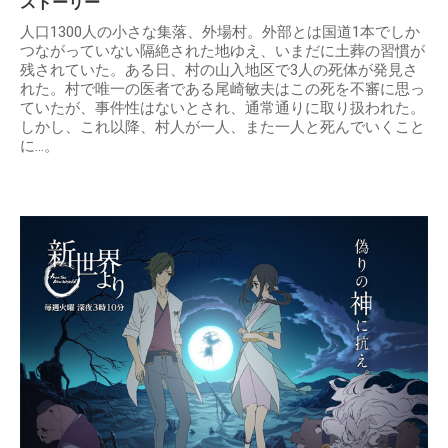
ストーリー
人口1300人の小さな集落、外場村。外部とは国道1本でしか
つながっていない隔絶された地ゆえ、いまだに土葬の習慣が
残されていた。ある日、村の山入地区で3人の死体が発見さ
れた。村で唯一の医者である尾崎敏夫はこの死を不審に思っ
ていたが、事件性はないとされ、通常通りに取り扱われた。
しかし、これ以降、村人が一人、また一人と死んでいくこと
に…。