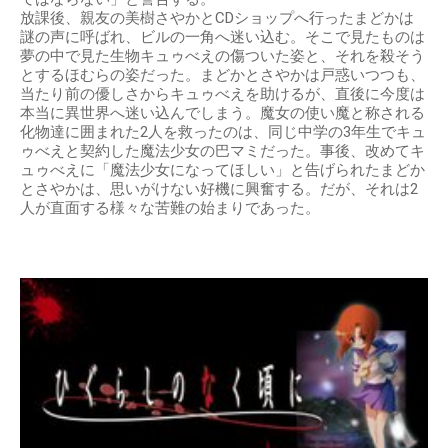
放課後、親友の美樹さやかとCDショップへ行ったまどかは
謎の声に呼ばれ、ビルの一角へ迷い込む。そこで見たものは
夢の中で見た生物キュゥべえの傷ついた姿と、それを殺そう
とするほむらの姿だった。まどかとさやかは戸惑いつつも、
当たり前の優しさからキュゥべえを助けるが、直後に今度は
本当に異世界へ迷い込んでしまう。魔女の使い魔と称される
化物達に囲まれた2人を救ったのは、同じ中学の3年生でキュ
ゥべえと契約した魔法少女の巴マミだった。事後、改めてキ
ュゥべえに「魔法少女になってほしい」と告げられたまどか
とさやかは、思いがけない好機に興奮する。だが、それは2
人が直面する様々な苦難の始まりであった。