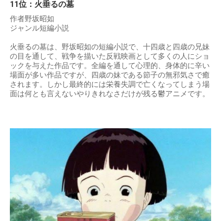
11位：火垂るの墓
作者野坂昭如
ジャンル短編小説
火垂るの墓は、野坂昭如の短編小説で、十四歳と四歳の兄妹
の目を通して、戦争を描いた反戦映画として多くの人にショ
ックを与えた作品です。全編を通して心理的、身体的に辛い
場面が多い作品ですが、四歳の妹である節子の無邪気さで癒
されます。しかし最終的には栄養失調で亡くなってしまう場
面は何とも言えないやりきれなさだけが残る鬱アニメです。