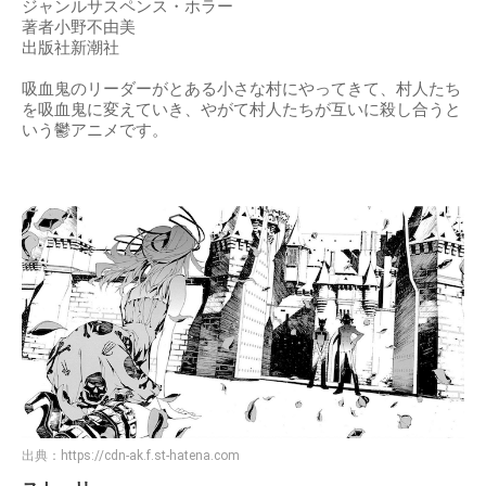
ジャンルサスペンス・ホラー
著者小野不由美
出版社新潮社
吸血鬼のリーダーがとある小さな村にやってきて、村人たち
を吸血鬼に変えていき、やがて村人たちが互いに殺し合うと
いう鬱アニメです。
出典：
https://cdn-ak.f.st-hatena.com