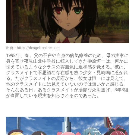
出典：
https://dengekionline.com
1998年、春。父の不在や自身の病気療養のため、母の実家に
身を寄せ夜見山北中学校に転入してきた榊原恒一は、何かに
怯えているようなクラスの雰囲気に違和感を覚える。彼は、
クラスメイトで不思議な存在感を放つ少女・見崎鳴に惹かれ
る。だがクラスメイトの反応から、彼女は恒一には見えて、
他のクラスメイトには見えていないのでは無いかと感じる。
そんなある日、あるクラスメイトが凄惨な死を遂げ、3年3組
が直面している現実を知らされるのであった。