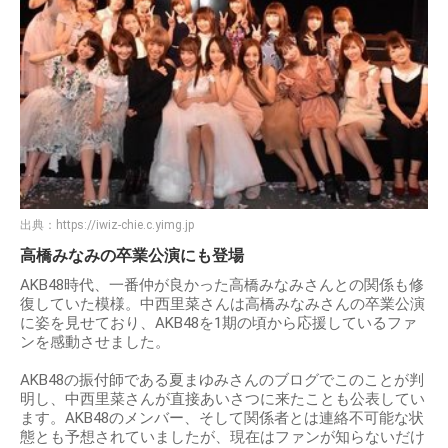
出典：
https://iwiz-chie.c.yimg.jp
高橋みなみの卒業公演にも登場
AKB48時代、一番仲が良かった高橋みなみさんとの関係も修
復していた模様。中西里菜さんは高橋みなみさんの卒業公演
に姿を見せており、AKB48を1期の頃から応援しているファ
ンを感動させました。
AKB48の振付師である夏まゆみさんのブログでこのことが判
明し、中西里菜さんが直接あいさつに来たことも公表してい
ます。AKB48のメンバー、そして関係者とは連絡不可能な状
態とも予想されていましたが、現在はファンが知らないだけ