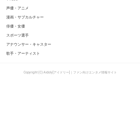
声優・アニメ
漫画・サブカルチャー
俳優・女優
スポーツ選手
アナウンサー・キャスター
歌手・アーティスト
Copyright (C) Aidoly[アイドリー]｜ファン向けエンタメ情報サイト