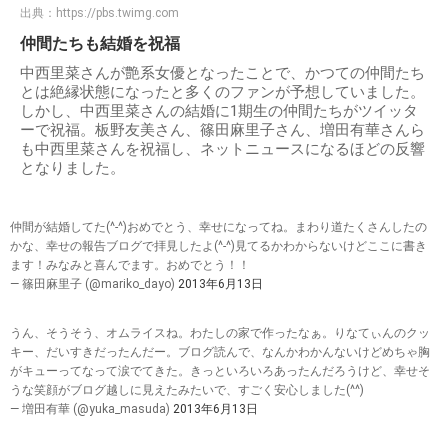
出典：
https://pbs.twimg.com
仲間たちも結婚を祝福
中西里菜さんが艶系女優となったことで、かつての仲間たち
とは絶縁状態になったと多くのファンが予想していました。
しかし、中西里菜さんの結婚に1期生の仲間たちがツイッタ
ーで祝福。板野友美さん、篠田麻里子さん、増田有華さんら
も中西里菜さんを祝福し、ネットニュースになるほどの反響
となりました。
仲間が結婚してた(^-^)おめでとう、幸せになってね。まわり道たくさんしたの
かな、幸せの報告ブログで拝見したよ(^-^)見てるかわからないけどここに書き
ます！みなみと喜んでます。おめでとう！！
— 篠田麻里子 (@mariko_dayo)
2013年6月13日
うん、そうそう、オムライスね。わたしの家で作ったなぁ。りなてぃんのクッ
キー、だいすきだったんだー。ブログ読んで、なんかわかんないけどめちゃ胸
がキューってなって涙でてきた。きっといろいろあったんだろうけど、幸せそ
うな笑顔がブログ越しに見えたみたいで、すごく安心しました(^^)
— 増田有華 (@yuka_masuda)
2013年6月13日