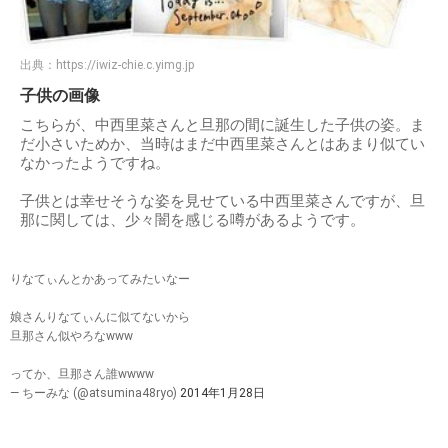
出典：
https://iwiz-chie.c.yimg.jp
子供の画像
こちらが、中西里菜さんと旦那の間に誕生した子供の姿。ま
だ小さいためか、当時はまだ中西里菜さんとはあまり似てい
なかったようですね。
子供とは幸せそうな姿を見せている中西里菜さんですが、旦
那に関しては、少々闇を感じる噂があるようです。
りなてぃんとかあってみたいなー
娘さんりなてぃんに似てないから
旦那さん似やろなwww
ってか、旦那さん誰wwww
— ちーみな (@atsumina48ryo)
2014年1月28日