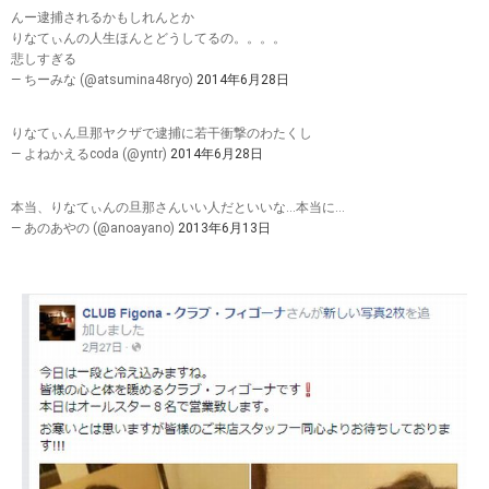
んー逮捕されるかもしれんとか
りなてぃんの人生ほんとどうしてるの。。。。
悲しすぎる
— ちーみな (@atsumina48ryo)
2014年6月28日
りなてぃん旦那ヤクザで逮捕に若干衝撃のわたくし
— よねかえるcoda (@yntr)
2014年6月28日
本当、りなてぃんの旦那さんいい人だといいな…本当に…
— あのあやの (@anoayano)
2013年6月13日