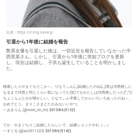
出典：
https://rr.img.naver.jp
引退から1年後に結婚を報告
艶系女優を引退した後は、一切近況を報告していなかった中
西里菜さん。しかし、引退から1年後に突如ブログを更新
し、現在は結婚し、子供も誕生していることを明かしまし
た。
検索したらやまぐちりこか～。りなてぃん(;_;)結婚したのね(;_;)実は河西推しに
なるまで河西と同じくらい気になってた(笑)でもわたしは河西推しだった(^_^)/
ちょこらぶとかが懐かしい。りなてぃん卒業してからいろいろあったのね～。
おめでとう。まりこさまとたかみないいやつ。
— みきりん (@miiiii_rin_rin)
2013年6月13日
てか、やまぐちりこ結婚したらしいで、結構ショックやわ（ ; ; ）
— すぐる (@as2011223)
2013年6月14日