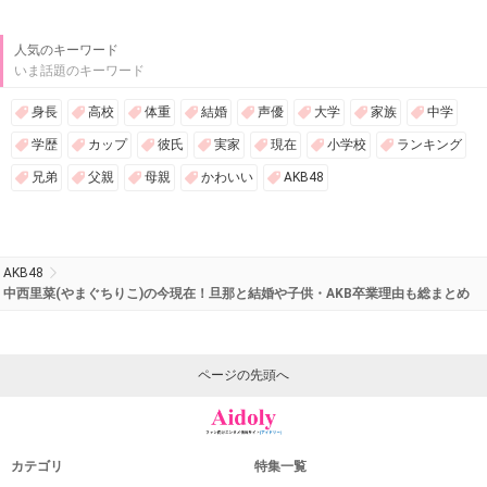
人気のキーワード
いま話題のキーワード
身長
高校
体重
結婚
声優
大学
家族
中学
学歴
カップ
彼氏
実家
現在
小学校
ランキング
兄弟
父親
母親
かわいい
AKB48
AKB48
中西里菜(やまぐちりこ)の今現在！旦那と結婚や子供・AKB卒業理由も総まとめ
ページの先頭へ
カテゴリ
特集一覧