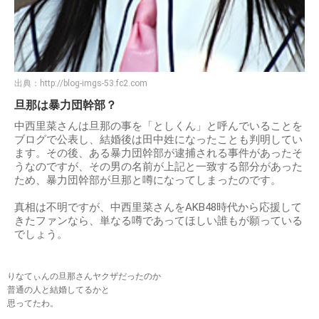
出典：
http://blog-imgs-53.fc2.com
旦那は暴力団幹部？
中西里菜さんは旦那の事を「としくん」と呼んでいることを
ブログで公表し、結婚後は田中姓になったことも判明してい
ます。その後、ある暴力団幹部が逮捕される事件があったそ
うなのですが、その男の名前が上記と一致する部分があった
ため、暴力団幹部が旦那と噂になってしまったのです。
真相は不明ですが、中西里菜さんをAKB48時代から応援して
きたファンなら、単なる噂であってほしい誰もが願っている
でしょう。
りなてぃんの旦那さんヤクザだったのか
普通の人と結婚してるかと
思ってたわ。