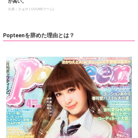
が高い。
出典：
さぁや | UUUM(ウーム)
Popteenを辞めた理由とは？