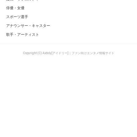
俳優・女優
スポーツ選手
アナウンサー・キャスター
歌手・アーティスト
Copyright (C) Aidoly[アイドリー]｜ファン向けエンタメ情報サイト