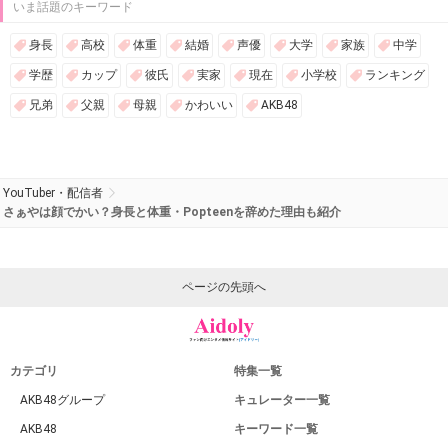
いま話題のキーワード
身長
高校
体重
結婚
声優
大学
家族
中学
学歴
カップ
彼氏
実家
現在
小学校
ランキング
兄弟
父親
母親
かわいい
AKB48
YouTuber・配信者
さぁやは顔でかい？身長と体重・Popteenを辞めた理由も紹介
ページの先頭へ
カテゴリ
特集一覧
AKB48グループ
キュレーター一覧
AKB48
キーワード一覧