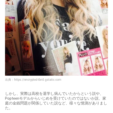
出典：
https://encrypted-tbn0.gstatic.com
しかし、実際は高校を退学し病んでいたからという説や、
Popteenモデルからいじめを受けていたのではないか説、家
庭の金銭問題が関係していた説など、様々な憶測がありまし
た。