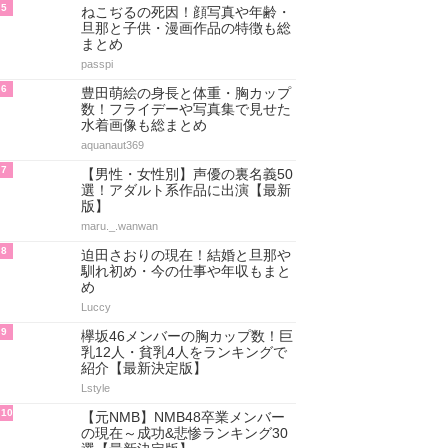
5
ねこぢるの死因！顔写真や年齢・
旦那と子供・漫画作品の特徴も総
まとめ
passpi
6
豊田萌絵の身長と体重・胸カップ
数！フライデーや写真集で見せた
水着画像も総まとめ
aquanaut369
7
【男性・女性別】声優の裏名義50
選！アダルト系作品に出演【最新
版】
maru._.wanwan
8
迫田さおりの現在！結婚と旦那や
馴れ初め・今の仕事や年収もまと
め
Luccy
9
欅坂46メンバーの胸カップ数！巨
乳12人・貧乳4人をランキングで
紹介【最新決定版】
Lstyle
10
【元NMB】NMB48卒業メンバー
の現在～成功&悲惨ランキング30