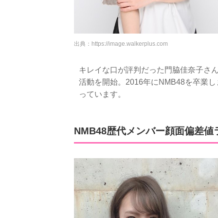
出典：
https://image.walkerplus.com
キレイな口が評判だった門脇佳奈子さんは
活動を開始。2016年にNMB48を卒
っています。
NMB48歴代メンバー顔面偏差値ラ