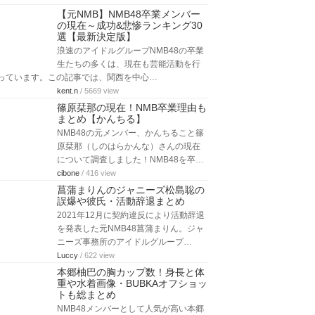
【元NMB】NMB48卒業メンバー
の現在～成功&悲惨ランキング30
選【最新決定版】
浪速のアイドルグループNMB48の卒業
生たちの多くは、現在も芸能活動を行
っています。この記事では、関西を中心…
kent.n
/ 5669 view
篠原栞那の現在！NMB卒業理由も
まとめ【かんちる】
NMB48の元メンバー、かんちること篠
原栞那（しのはらかんな）さんの現在
について調査しました！NMB48を卒…
cibone
/ 416 view
菖蒲まりんのジャニーズ松島聡の
誤爆や彼氏・活動辞退まとめ
2021年12月に契約違反により活動辞退
を発表した元NMB48菖蒲まりん。ジャ
ニーズ事務所のアイドルグループ…
Luccy
/ 622 view
本郷柚巴の胸カップ数！身長と体
重や水着画像・BUBKAオフショッ
トも総まとめ
NMB48メンバーとして人気が高い本郷