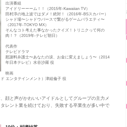
出演番組
アイドリーーーム！！（2015年-Kawaiian TV）
田村淳の地上波ではダメ！絶対！（2016年-BSスカパー）
シャド場〜シャドウバースで繋がるゲームバラエティ〜
（2017年-TOKYO MX）
そんなコト考えた事なかったクイズ！トリニクって何の
肉！？（2019年-テレビ朝日）
代表作
テレビドラマ
慰謝料弁護士〜あなたの涙、お金に変えましょう〜（2014
年日本テレビ）水谷沙羅 役
映画
ッド エンタテインメント）津組倫子 役
は、顔と声がかわいいアイドルとしてグループの主力メ
もタレント業を続けており、失敗する卒業生が多い中で