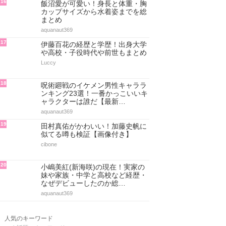
16
飯沼愛が可愛い！身長と体重・胸
カップサイズから水着姿までを総
まとめ
aquanaut369
17
伊藤百花の経歴と学歴！出身大学
や高校・子役時代や前世もまとめ
Luccy
18
呪術廻戦のイケメン男性キャララ
ンキング23選！一番かっこいいキ
ャラクターは誰だ【最新…
aquanaut369
19
田村真佑がかわいい！加藤史帆に
似てる噂も検証【画像付き】
cibone
20
小嶋美紅(新海咲)の現在！実家の
妹や家族・中学と高校など経歴・
なぜデビューしたのか総…
aquanaut369
人気のキーワード