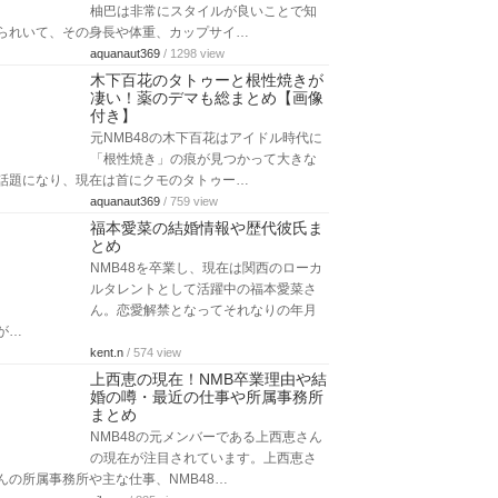
柚巴は非常にスタイルが良いことで知
られいて、その身長や体重、カップサイ…
aquanaut369
/ 1298 view
木下百花のタトゥーと根性焼きが
凄い！薬のデマも総まとめ【画像
付き】
元NMB48の木下百花はアイドル時代に
「根性焼き」の痕が見つかって大きな
話題になり、現在は首にクモのタトゥー…
aquanaut369
/ 759 view
福本愛菜の結婚情報や歴代彼氏ま
とめ
NMB48を卒業し、現在は関西のローカ
ルタレントとして活躍中の福本愛菜さ
ん。恋愛解禁となってそれなりの年月
が…
kent.n
/ 574 view
上西恵の現在！NMB卒業理由や結
婚の噂・最近の仕事や所属事務所
まとめ
NMB48の元メンバーである上西恵さん
の現在が注目されています。上西恵さ
んの所属事務所や主な仕事、NMB48…