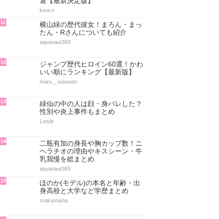
選【最新決定版】
kent.n
11
横山緑の歴代彼女！まろん・まっ
たん・Rさんについても紹介
aquanaut369
12
ジャンプ歴代ヒロイン60選！かわ
いい順にランキング【最新版】
maru._.wanwan
13
緑仙の中の人は顔・身バレした？
性別や炎上事件もまとめ
Lstyle
14
二瓶有加の身長や胸カップ数！ニ
ヘラチオの理由やキスシーン・牛
乳我慢を総まとめ
aquanaut369
15
ほのか(モデル)の本名と年齢・出
身高校と大学など学歴まとめ
rirakumama