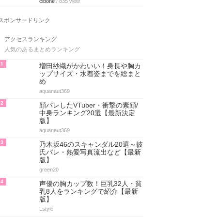
cibone
/ 835 view
スポンサードリンク
アクセスランキング
人気のあるまとめランキング
1
増田紗織がかわいい！身長や胸カ
ップサイズ・水着姿までを総まと
め
aquanaut369
2
顔バレしたVTuber・衝撃の素顔/
中身ランキング20選【最新決定
版】
aquanaut369
3
乃木坂46のスキャンダル20選～彼
氏バレ・熱愛写真流出など【最新
版】
green20
4
声優の胸カップ数！巨乳32人・貧
乳8人をランキングで紹介【最新
版】
Lstyle