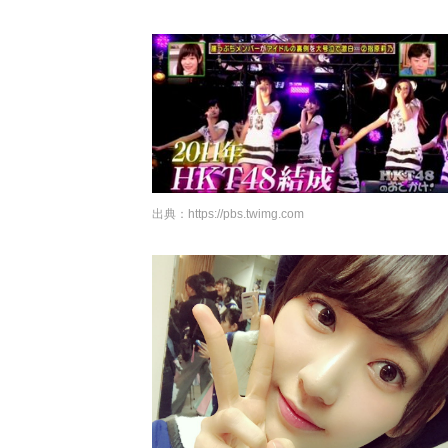
出典：
https://pbs.twimg.com