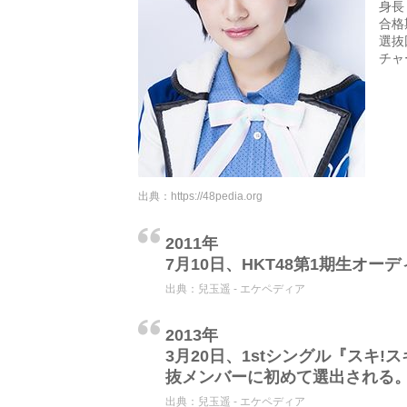
身長
合格
選抜回
チャ
出典：
https://48pedia.org
2011年
7月10日、HKT48第1期生オー
出典：
兒玉遥 - エケペディア
2013年
3月20日、1stシングル『スキ!
抜メンバーに初めて選出される
出典：
兒玉遥 - エケペディア