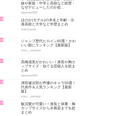
横山緑の歴代彼女！まろん・まっ
たん・Rさんについても紹介
aquanaut369
12
二瓶有加の身長や胸カップ数！ニ
ヘラチオの理由やキスシーン・牛
乳我慢を総まとめ
aquanaut369
13
伊達朱里紗がかわいい！身長や胸
カップ数・整形疑惑まとめ
aquanaut369
14
小嶋美紅(新海咲)の現在！実家の
妹や家族・中学と高校など経歴・
なぜデビューしたのか総…
aquanaut369
15
ほのか(モデル)の本名と年齢・出
身高校と大学など学歴まとめ
rirakumama
16
ジャンプ歴代ヒロイン60選！かわ
いい順にランキング【最新版】
maru._.wanwan