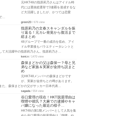
元HKT48の指原莉乃さんはアイドル時
代には選抜総選挙で3連覇を達成するな
ど大活躍しましたが、かつては恋愛
で…
green20
/ 676 view
指原莉乃の文春スキャンダルを振
り返る！元カレ発覚から復活まで
総まとめ
48グループで一番の成功を収め、アイ
ドル卒業後もバラエティータレントと
して大活躍中の指原莉乃さん。指原莉乃さ…
kent.n
/ 1470 view
森保まどかの父は森保一？母と兄
弟など家族＆実家が金持ち説まと
め
元HKT48メンバーの森保まどかです
が、実家が金持ちとの噂があります。
また、森保まどかの父がサッカー日本代表…
sagada
/ 554 view
谷口愛理の現在！HKT脱退理由は
喫煙や彼氏？大麻での逮捕やキャ
バ嬢になった最近の様子…
HKT48の第1期メンバーとして人気を集
めた谷口愛理の脱退理由は「喫煙」や