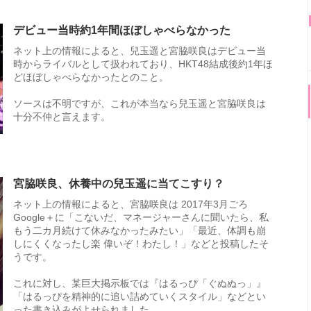
デビュー当時約1年間ほぼしゃべらなかった
ネット上の情報によると、兒玉遥と宮脇咲良はデビュー当
時からライバルとして扱われており、HKT48結成後約1年ほ
どほぼしゃべらなかったとのこと。
ソースは不明ですが、これが本当なら兒玉遥と宮脇咲良は
十分不仲と言えます。
宮脇咲良、休養中の兒玉遥に当てこすり？
ネット上の情報によると、宮脇咲良は 2017年3月ごろ
Google＋に「こないだ、マネージャーさんに聞いたら、私
もう二カ月続けて休みなかったみたい」「最近、体調も崩
しにくくなったし楽 偉いぞ！わたし！」などと投稿したそ
うです。
これに対し、某巨大掲示板では『はるっぴ「ぐぬぬっ」』
「はるっぴを精神的に追い詰めていくスタイル」などとい
った書き込みがよせられました。