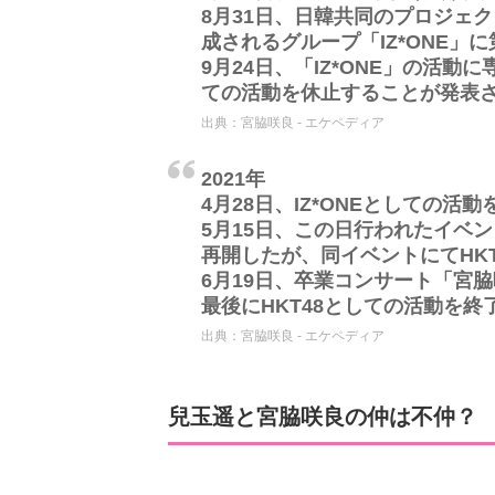
8月31日、日韓共同のプロジェク
成されるグループ「IZ*ONE」
9月24日、「IZ*ONE」の活動
ての活動を休止することが発表
出典：
宮脇咲良 - エケペディア
2021年
4月28日、IZ*ONEとしての活
5月15日、この日行われたイベン
再開したが、同イベントにてHK
6月19日、卒業コンサート「宮脇咲良
最後にHKT48としての活動を終
出典：
宮脇咲良 - エケペディア
兒玉遥と宮脇咲良の仲は不仲？