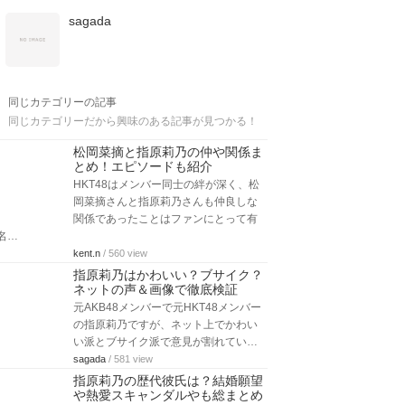
sagada
同じカテゴリーの記事
同じカテゴリーだから興味のある記事が見つかる！
松岡菜摘と指原莉乃の仲や関係ま
とめ！エピソードも紹介
HKT48はメンバー同士の絆が深く、松
岡菜摘さんと指原莉乃さんも仲良しな
関係であったことはファンにとって有
名…
kent.n
/ 560 view
指原莉乃はかわいい？ブサイク？
ネットの声＆画像で徹底検証
元AKB48メンバーで元HKT48メンバー
の指原莉乃ですが、ネット上でかわい
い派とブサイク派で意見が割れてい…
sagada
/ 581 view
指原莉乃の歴代彼氏は？結婚願望
や熱愛スキャンダルやも総まとめ