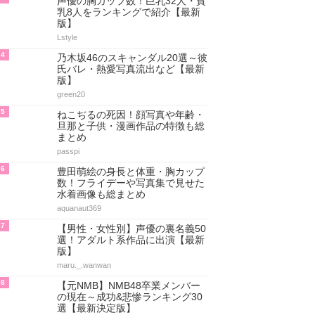
アクセスランキング
人気のあるまとめランキング
1
増田紗織がかわいい！身長や胸カ
ップサイズ・水着姿までを総まと
め
aquanaut369
2
顔バレしたVTuber・衝撃の素顔/
中身ランキング20選【最新決定
版】
aquanaut369
3
声優の胸カップ数！巨乳32人・貧
乳8人をランキングで紹介【最新
版】
Lstyle
4
乃木坂46のスキャンダル20選～彼
氏バレ・熱愛写真流出など【最新
版】
green20
5
ねこぢるの死因！顔写真や年齢・
旦那と子供・漫画作品の特徴も総
まとめ