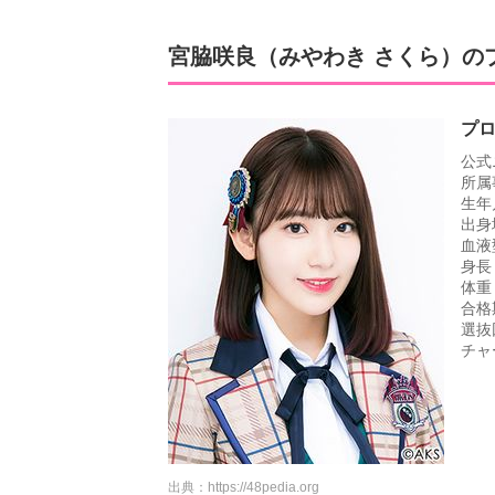
宮脇咲良（みやわき さくら）の
プ
公式
所属
生年
出身
血液
身長
体重
合格
選抜回
チャ
出典：
https://48pedia.org