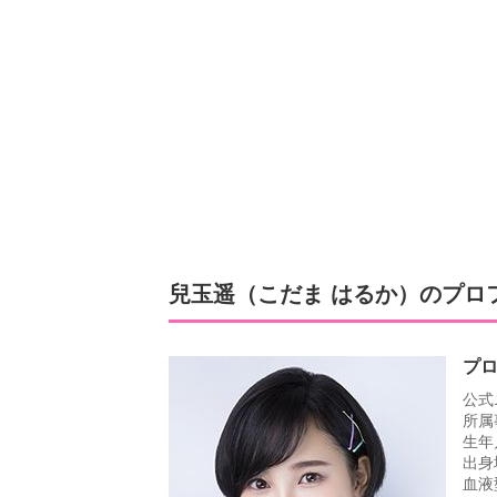
兒玉遥（こだま はるか）のプロ
プ
公式
所属
生年
出身
血液