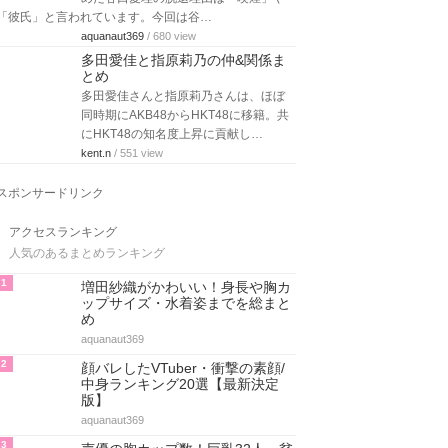
「彼氏」と言われています。今回は谷…
aquanaut369
/ 680 view
多田愛佳と指原莉乃の仲&関係ま
とめ
多田愛佳さんと指原莉乃さんは、ほぼ
同時期にAKB48からHKT48に移籍。共
にHKT48の知名度上昇に貢献し…
kent.n
/ 551 view
スポンサードリンク