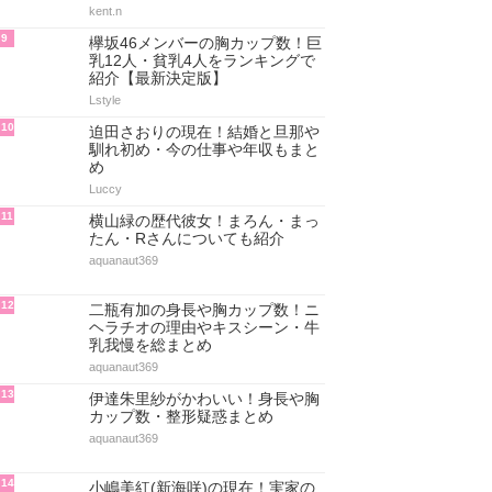
passpi
6
豊田萌絵の身長と体重・胸カップ
数！フライデーや写真集で見せた
水着画像も総まとめ
aquanaut369
7
【男性・女性別】声優の裏名義50
選！アダルト系作品に出演【最新
版】
maru._.wanwan
8
【元NMB】NMB48卒業メンバー
の現在～成功&悲惨ランキング30
選【最新決定版】
kent.n
9
欅坂46メンバーの胸カップ数！巨
乳12人・貧乳4人をランキングで
紹介【最新決定版】
Lstyle
10
迫田さおりの現在！結婚と旦那や
馴れ初め・今の仕事や年収もまと
め
Luccy
11