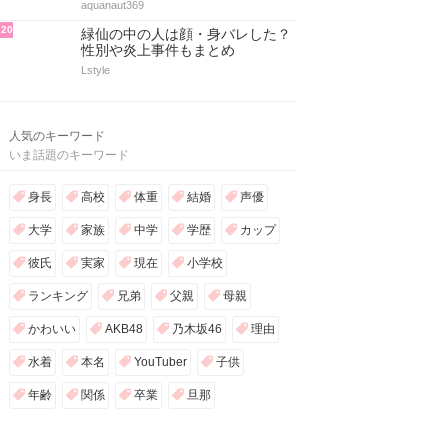
17
高橋成美がかわいい！身長や胸カ
ップサイズ・似てる芸能人を総ま
とめ
aquanaut369
18
津田健次郎が声優のキャラ50選！
代表作＆人気ランキング【最新
版】
maru._.wanwan
19
飯沼愛が可愛い！身長と体重・胸
カップサイズから水着姿までを総
まとめ
aquanaut369
20
緑仙の中の人は顔・身バレした？
性別や炎上事件もまとめ
Lstyle
人気のキーワード
いま話題のキーワード
身長
高校
体重
結婚
声優