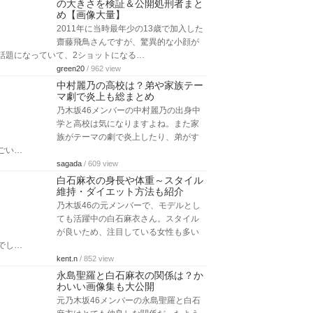
の大きさを検証＆公開処刑者まと
め【画像大量】
2011年に当時最年少の13歳で加入した
齋藤飛鳥さんですが、驚異的な小顔が
話題になっていて、2ショットになる…
green20
/ 962 view
中村麗乃の高校は？弟や家族テー
マ劇で炎上も総まとめ
乃木坂46メンバーの中村麗乃の出身中
学と高校は気になりますよね。また家
族がテーマの劇で炎上したり、弟がす
ごい…
sagada
/ 609 view
白石麻衣の身長や体重～スタイル
維持・ダイエット方法も紹介
乃木坂46の元メンバーで、モデルとし
ても活躍中の白石麻衣さん。スタイル
が良いため、注目している女性も多い
でし…
kent.n
/ 852 view
永島聖羅と白石麻衣の関係は？か
わいい画像集も大公開
元乃木坂46メンバーの永島聖羅と白石