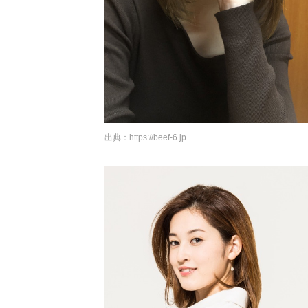
出典：
https://beef-6.jp