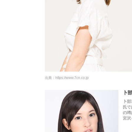
出典：
https://www.7cn.co.jp
卜
卜部
氏で
の噂
宮沢