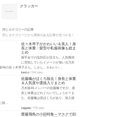
クラッカー
同じカテゴリーの記事
同じカテゴリーだから興味のある記事が見つかる！
佐々木琴子がかわいい＆美人！身
長と体重・髪型や私服画像も総ま
とめ
握手会での塩対応が目立ち、人気獲得
に苦戦していたイメージが強い元乃木
坂46の佐々木琴子さん。しかし、かわいい…
kent.n
/ 744 view
佐藤楓がほくろ除去！身長と体重
＆人気度や選抜入りまとめ
乃木坂46メンバーの佐藤楓ですが、身
長と体重はどれぐらいでしょうか？ま
た、佐藤楓は昔ほくろがあり、加入後
に除…
sagada
/ 775 view
齋藤飛鳥の小顔特集～マスクで顔