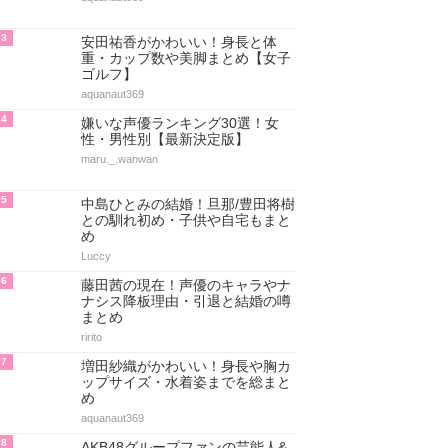
3
安田祐香がかわいい！身長と体
重・カップ数や美脚まとめ【女子
ゴルフ】
aquanaut369
4
嫌いな声優ランキング30選！女
性・男性別【最新決定版】
maru._.wanwan
5
中島ひとみの結婚！旦那/豊田将樹
との馴れ初め・子供や自宅もまと
め
Luccy
6
藤田茜の現在！声優のキャラやナ
ナシス降板理由・引退と結婚の噂
まとめ
ririto
7
増田紗織がかわいい！身長や胸カ
ップサイズ・水着姿までを総まと
め
aquanaut369
8
AKB48グループファンの芸能人&