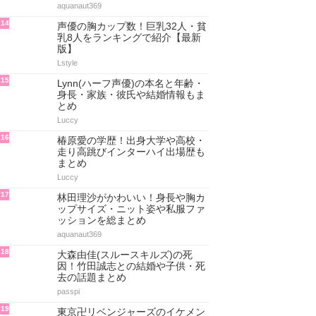
aquanaut369
14
声優の胸カップ数！巨乳32人・貧
乳8人をランキングで紹介【最新
版】
Lstyle
15
Lynn(ハーフ声優)の本名と年齢・
身長・家族・彼氏や結婚情報もま
とめ
Luccy
16
椿原愛の学歴！出身大学や高校・
走り高跳びインターハイ出場歴も
まとめ
Luccy
17
林田理沙がかわいい！身長や胸カ
ップサイズ・ニット姿や私服ファ
ッションを総まとめ
aquanaut369
18
大森由佳(スルースキルズ)の死
因！竹田誠志との結婚や子供・死
去の話題まとめ
passpi
19
東京卍リベンジャーズのイケメン