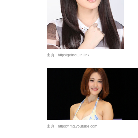
出典：
http://geinoujin.link
出典：
https://img.youtube.com