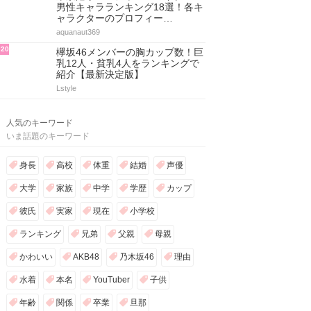
男性キャラランキング18選！各キ
ャラクターのプロフィー…
aquanaut369
20
欅坂46メンバーの胸カップ数！巨
乳12人・貧乳4人をランキングで
紹介【最新決定版】
Lstyle
人気のキーワード
いま話題のキーワード
身長
高校
体重
結婚
声優
大学
家族
中学
学歴
カップ
彼氏
実家
現在
小学校
ランキング
兄弟
父親
母親
かわいい
AKB48
乃木坂46
理由
水着
本名
YouTuber
子供
年齢
関係
卒業
旦那