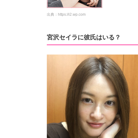
出典：
https://i2.wp.com
宮沢セイラに彼氏はいる？