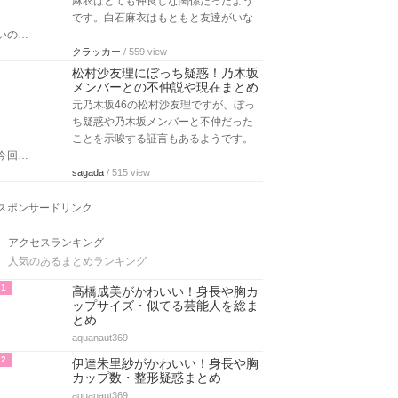
麻衣はとても仲良しな関係だったよう
です。白石麻衣はもともと友達がいな
いの…
クラッカー
/ 559 view
松村沙友理にぼっち疑惑！乃木坂
メンバーとの不仲説や現在まとめ
元乃木坂46の松村沙友理ですが、ぼっ
ち疑惑や乃木坂メンバーと不仲だった
ことを示唆する証言もあるようです。
今回…
sagada
/ 515 view
スポンサードリンク
アクセスランキング
人気のあるまとめランキング
1
高橋成美がかわいい！身長や胸カ
ップサイズ・似てる芸能人を総ま
とめ
aquanaut369
2
伊達朱里紗がかわいい！身長や胸
カップ数・整形疑惑まとめ
aquanaut369