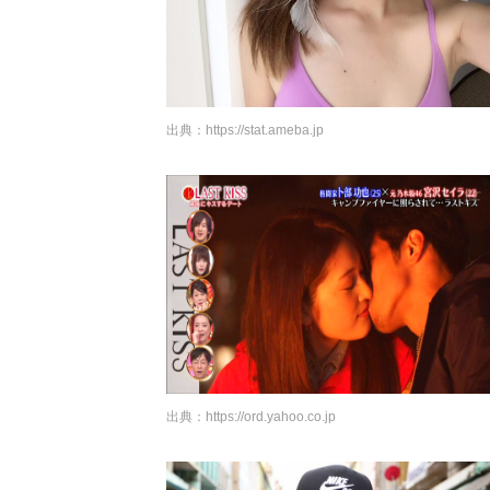
出典：
https://stat.ameba.jp
出典：
https://ord.yahoo.co.jp