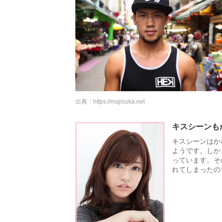
出典：
https://majisuka.net
キスシーンも
キスシーンはか
ようです。しか
っています。そ
れてしまったの