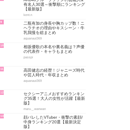
有名人30選～衝撃順にランキング
【最新版】
kent.n
9
二瓶有加の身長や胸カップ数！ニ
ヘラチオの理由やキスシーン・牛
乳我慢を総まとめ
aquanaut369
10
相坂優歌の本名や裏名義は？声優
の代表作・キャラもまとめ
passpi
11
高田健志の経歴！ジャニーズ時代
や芸人時代・年収まとめ
aquanaut369
12
セクシーアニメおすすめランキン
グ35選！大人の女性が活躍【最新
版】
maru._.wanwan
13
顔バレしたVTuber・衝撃の素顔/
中身ランキング20選【最新決定
版】