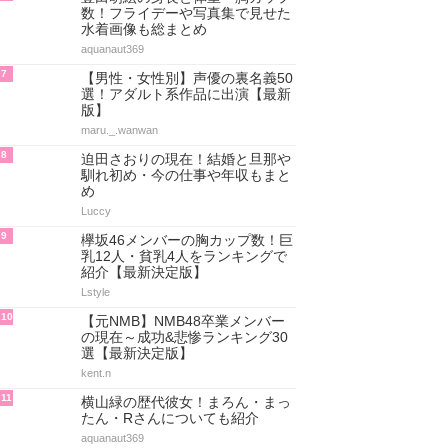
数！フライデーや写真集で見せた
水着画像も総まとめ
aquanaut369
7
【男性・女性別】声優の裏名義50
選！アダルト系作品に出演【最新
版】
maru._.wanwan
8
迫田さおりの現在！結婚と旦那や
馴れ初め・今の仕事や年収もまと
め
Luccy
9
欅坂46メンバーの胸カップ数！巨
乳12人・貧乳4人をランキングで
紹介【最新決定版】
Lstyle
10
【元NMB】NMB48卒業メンバー
の現在～成功&悲惨ランキング30
選【最新決定版】
kent.n
11
横山緑の歴代彼女！まろん・まっ
たん・Rさんについても紹介
aquanaut369