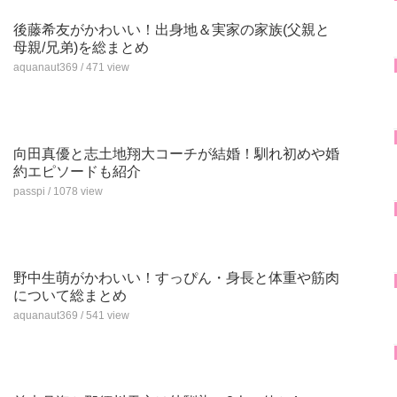
後藤希友がかわいい！出身地＆実家の家族(父親と
母親/兄弟)を総まとめ
aquanaut369 / 471 view
向田真優と志土地翔大コーチが結婚！馴れ初めや婚
約エピソードも紹介
passpi / 1078 view
野中生萌がかわいい！すっぴん・身長と体重や筋肉
について総まとめ
aquanaut369 / 541 view