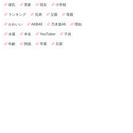
彼氏
実家
現在
小学校
ランキング
兄弟
父親
母親
かわいい
AKB48
乃木坂46
理由
水着
本名
YouTuber
子供
年齢
関係
卒業
旦那