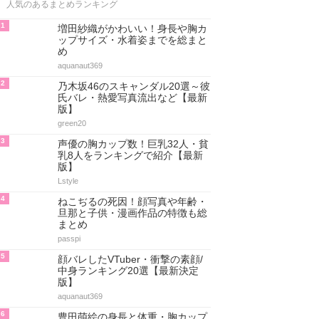
人気のあるまとめランキング
1
増田紗織がかわいい！身長や胸カ
ップサイズ・水着姿までを総まと
め
aquanaut369
2
乃木坂46のスキャンダル20選～彼
氏バレ・熱愛写真流出など【最新
版】
green20
3
声優の胸カップ数！巨乳32人・貧
乳8人をランキングで紹介【最新
版】
Lstyle
4
ねこぢるの死因！顔写真や年齢・
旦那と子供・漫画作品の特徴も総
まとめ
passpi
5
顔バレしたVTuber・衝撃の素顔/
中身ランキング20選【最新決定
版】
aquanaut369
6
豊田萌絵の身長と体重・胸カップ