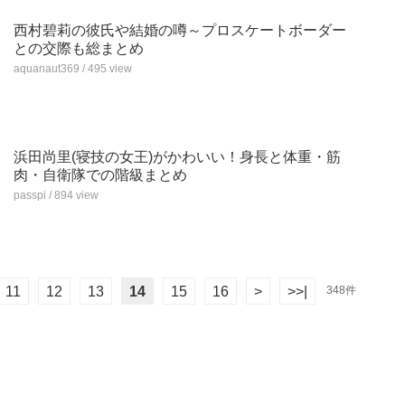
西村碧莉の彼氏や結婚の噂～プロスケートボーダー
との交際も総まとめ
aquanaut369 / 495 view
浜田尚里(寝技の女王)がかわいい！身長と体重・筋
肉・自衛隊での階級まとめ
passpi / 894 view
11
12
13
14
15
16
>
>>|
348件