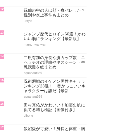
12
緑仙の中の人は顔・身バレした？
性別や炎上事件もまとめ
Lstyle
13
ジャンプ歴代ヒロイン60選！かわ
いい順にランキング【最新版】
maru._.wanwan
14
二瓶有加の身長や胸カップ数！ニ
ヘラチオの理由やキスシーン・牛
乳我慢を総まとめ
aquanaut369
15
呪術廻戦のイケメン男性キャララ
ンキング23選！一番かっこいいキ
ャラクターは誰だ【最新…
aquanaut369
16
田村真佑がかわいい！加藤史帆に
似てる噂も検証【画像付き】
cibone
17
飯沼愛が可愛い！身長と体重・胸