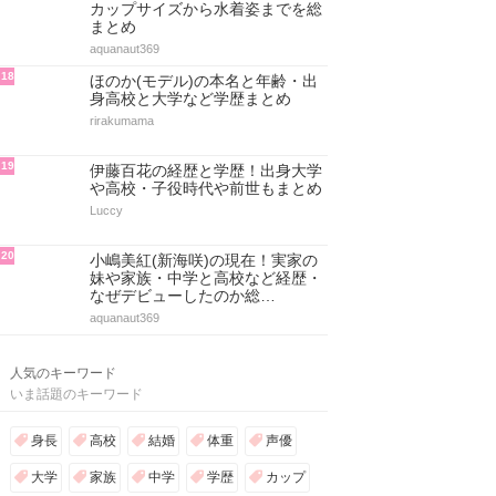
カップサイズから水着姿までを総
まとめ
aquanaut369
18
ほのか(モデル)の本名と年齢・出
身高校と大学など学歴まとめ
rirakumama
19
伊藤百花の経歴と学歴！出身大学
や高校・子役時代や前世もまとめ
Luccy
20
小嶋美紅(新海咲)の現在！実家の
妹や家族・中学と高校など経歴・
なぜデビューしたのか総…
aquanaut369
人気のキーワード
いま話題のキーワード
身長
高校
結婚
体重
声優
大学
家族
中学
学歴
カップ