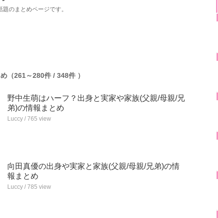
話題のまとめページです。
261～280件 / 348件 ）
野中生萌はハーフ？出身と実家や家族(父親/母親/兄
弟)の情報まとめ
Luccy / 765 view
向田真優の出身や実家と家族(父親/母親/兄弟)の情
報まとめ
Luccy / 785 view