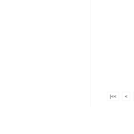
|<<
<