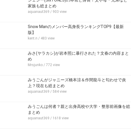
ジェシー(SixTONES)の本名と身長！父や母・兄弟など
家族も総まとめ
aquanaut369
/ 903 view
Snow Manのメンバー高身長ランキングTOP9【最新
版】
kent.n
/ 483 view
みさ(ヤラカシ)が岩本照に暴行された？文春の内容まと
め
Mrsjunko
/ 772 view
みうごんがジャニーズ橋本涼＆作間龍斗と匂わせで炎
上？現在も総まとめ
aquanaut369
/ 584 view
みうごんは何者？親と出身高校や大学・整形前画像を総
まとめ
aquanaut369
/ 1618 view