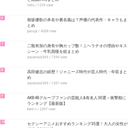
ririto
/ 1239 view
6
相坂優歌の本名や裏名義は？声優の代表作・キャラもま
とめ
passpi
/ 4208 view
7
二瓶有加の身長や胸カップ数！ニヘラチオの理由やキス
シーン・牛乳我慢を総まとめ
aquanaut369
/ 7290 view
8
高田健志の経歴！ジャニーズ時代や芸人時代・年収まと
め
aquanaut369
/ 1201 view
9
AKB48グループファンの芸能人&有名人30選～衝撃順に
ランキング【最新版】
kent.n
/ 2297 view
10
セクシーアニメおすすめランキング35選！大人の女性が