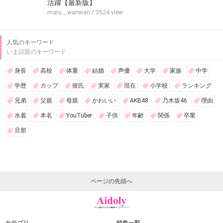
活躍【最新版】
maru._.wanwan
/ 3524 view
人気のキーワード
いま話題のキーワード
身長
高校
体重
結婚
声優
大学
家族
中学
学歴
カップ
彼氏
実家
現在
小学校
ランキング
兄弟
父親
母親
かわいい
AKB48
乃木坂46
理由
水着
本名
YouTuber
子供
年齢
関係
卒業
旦那
ページの先頭へ