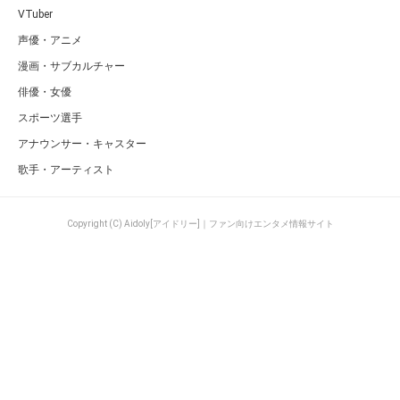
VTuber
声優・アニメ
漫画・サブカルチャー
俳優・女優
スポーツ選手
アナウンサー・キャスター
歌手・アーティスト
Copyright (C) Aidoly[アイドリー]｜ファン向けエンタメ情報サイト