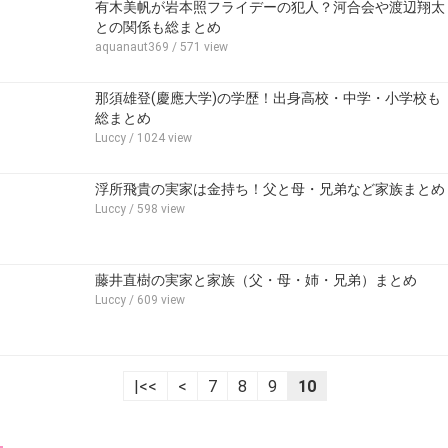
有木美帆が岩本照フライデーの犯人？河合会や渡辺翔太
との関係も総まとめ
aquanaut369
/ 571 view
那須雄登(慶應大学)の学歴！出身高校・中学・小学校も
総まとめ
Luccy
/ 1024 view
浮所飛貴の実家は金持ち！父と母・兄弟など家族まとめ
Luccy
/ 598 view
藤井直樹の実家と家族（父・母・姉・兄弟）まとめ
Luccy
/ 609 view
|<<
<
7
8
9
10