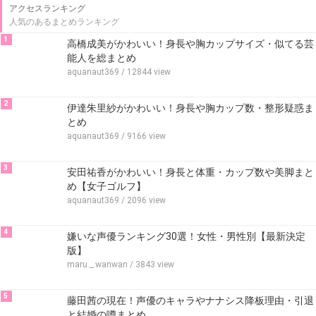
アクセスランキング
人気のあるまとめランキング
1
高橋成美がかわいい！身長や胸カップサイズ・似てる芸
能人を総まとめ
aquanaut369
/ 12844 view
2
伊達朱里紗がかわいい！身長や胸カップ数・整形疑惑ま
とめ
aquanaut369
/ 9166 view
3
安田祐香がかわいい！身長と体重・カップ数や美脚まと
め【女子ゴルフ】
aquanaut369
/ 2096 view
4
嫌いな声優ランキング30選！女性・男性別【最新決定
版】
maru._.wanwan
/ 3843 view
5
藤田茜の現在！声優のキャラやナナシス降板理由・引退
と結婚の噂まとめ