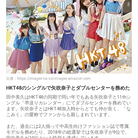
出典：
https://images-na.ssl-images-amazon.com
HKT48のシングルで矢吹奈子とダブルセンターを務めた
田中美久はHKT48の同期で同い年でもある矢吹奈子と11thシ
ングル「早送りカレンダー」にてダブルセンターを務めてい
ます。矢吹奈子とはHKT48加入時からとても仲が良く、「な
こみく」の愛称でファンからも親しまれています。
また、過去には2人揃って中高生向けファッション誌で専属
モデルを務めたり、2018年の総選挙では矢吹奈子が9位で、