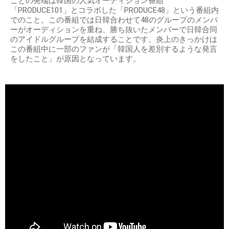
ことの発端は韓国の人気オーディション番組
「PRODUCE101」とコラボした「PRODUCE48」という番組内
でのこと。この番組では日韓合わせて48のグループのメンバ
ーがオーディションを重ね、勝ち抜いたメンバーで日韓合同
のアイドルグループを結成することです。炎上のきっかけは
この番組中に一部のファンが「韓国人を差別するような発言
をしたこと」が原因となっています。