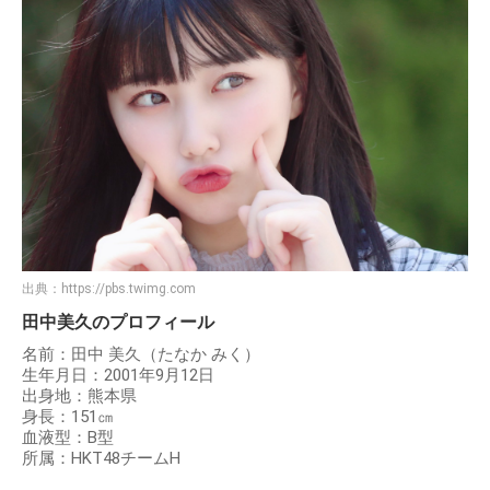
出典：
https://pbs.twimg.com
田中美久のプロフィール
名前：田中 美久（たなか みく）
生年月日：2001年9月12日
出身地：熊本県
身長：151㎝
血液型：B型
所属：HKT48チームH