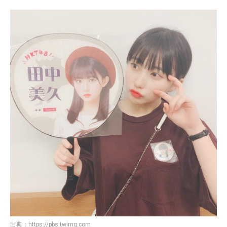
出典：
https://pbs.twimg.com