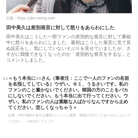
出典：
https://pbs.twimg.com
田中美久は差別発言に対して怒りをあらわにした
田中美久はこうした一部ファンの差別的な発言に対して番組
中に怒りをあらわにしました。最初はこうした発言に見て見
ぬ反応をし、気にしていないそぶりを見せていましたが、さ
すがに我慢できなくなったのか「差別的な発言をするな」と
コメントしました。
＜もう本当に○○さん（筆者注：ここで一人のファンの名前
を名指してしている）ウザい。キミ、うるさいです。私の
ファンのこと書かないでください。韓国の方のことをバカ
にしないでください。もう本当に出て行ってください。ウ
ザい。私のファンの人は素敵な人ばかりなんですから止め
てください。悲しくなっちゃう＞
出典：
HKT48田中美久が嫌韓コメントに激怒「韓国の方のことをバカにしないで
ください」 - wezzy｜ウェジー