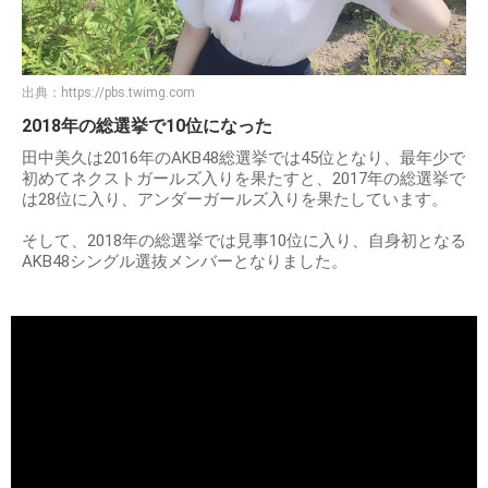
出典：
https://pbs.twimg.com
2018年の総選挙で10位になった
田中美久は2016年のAKB48総選挙では45位となり、最年少で
初めてネクストガールズ入りを果たすと、2017年の総選挙で
は28位に入り、アンダーガールズ入りを果たしています。
そして、2018年の総選挙では見事10位に入り、自身初となる
AKB48シングル選抜メンバーとなりました。