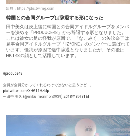
出典：
https://pbs.twimg.com
韓国との合同グループは辞退する形になった
田中美久は炎上後に韓国との合同アイドルグループをメンバ
ーを決める「PRODUCE48」から辞退する形となりました。
これは彼女の足の怪我が原因で、「なこみく」の矢吹奈子は
見事合同アイドルグループ「IZ*ONE」のメンバーに選ばれて
います。怪我が原因で途中辞退となりましたが、その後は
HKT48の顔として活躍しています。
#produce48
全員が全員分かってくれるわけではないと思うけど…。
pic.twitter.com/XHG11Hzblp
— 田中 美久 (@miku_monmon3939)
2018年8月31日