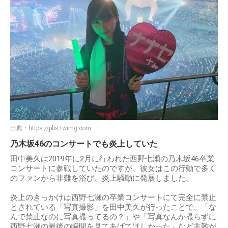
出典：
https://pbs.twimg.com
乃木坂46のコンサートでも炎上していた
田中美久は2019年に2月に行われた西野七瀬の乃木坂46卒業
コンサートに参戦していたのですが、彼女はこの行動で多く
のファンから非難を浴び、炎上騒動に発展しました。
炎上のきっかけは西野七瀬の卒業コンサートにて完全に禁止
とされている「写真撮影」を田中美久が行ったことで、「な
んで禁止なのに写真撮ってるの？」や「写真なんか撮らずに
西野七瀬の最後の瞬間を見てあげてほしかった」など非難が