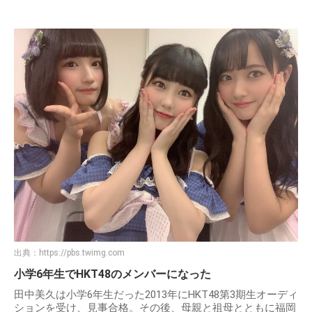
出典：
https://pbs.twimg.com
小学6年生でHKT48のメンバーになった
田中美久は小学6年生だった2013年にHKT48第3期生オーディ
ションを受け、見事合格。その後、母親と祖母とともに福岡