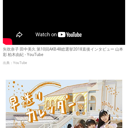
矢吹奈子 田中美久 第10回AKB48総選挙2018直後インタビュー 山本
彩 柏木由紀 - YouTube
出典：YouTube