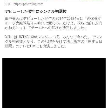
出典：
https://pbs.twimg.com
デビューした翌年にシングル初選抜
田中美久はデビューした翌年の2014年2月24日に「AKB48グ
ループ大組閣祭り～時代は変わる。だけど、僕らは前しか向
かねえ!～‎」にてチームHへの昇格が決定しました。
3月にはHKT48の3rdシングル「桜、みんなで食べた」でシン
グル初選抜となり、この活躍を受けて地元熊本の「熊本日日
新聞」のテレビCMにも出演しました。